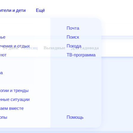
дители и дети
Ещё
Почта
овье
Поиск
лечения и отдых
Погода
ней
14 дней
Месяц
Выходные
Для садовода
и уют
ТВ-программа
т
ера
ологии и тренды
енные ситуации
егаем вместе
скопы
Помощь