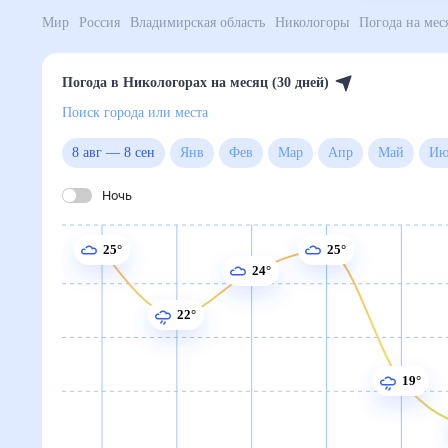
Мир
Россия
Владимирская область
Никологоры
П
Погода в Никологорах на месяц (30 дней)
Поиск города или места
8 авг
—
8 сен
Янв
Фев
Мар
Апр
Май
Ночь
25°
25°
24°
22°
19°