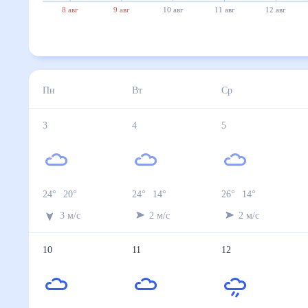
8 авг
9 авг
10 авг
11 авг
12 авг
Пн
Вт
Ср
3
4
5
24
°
20
°
24
°
14
°
26
°
14
°
3
м/с
2
м/с
2
м/с
10
11
12