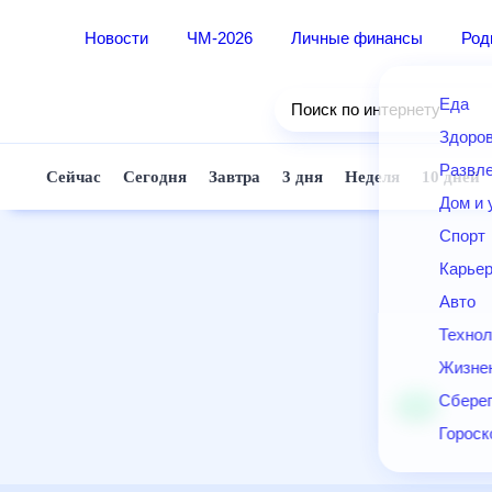
Новости
ЧМ-2026
Личные финансы
Ро
Еда
Поиск по интернету
Здор
Разв
Сейчас
Сегодня
Завтра
3 дня
Неделя
10 д
Дом 
Спор
Карь
Авто
Техн
Жизн
Сбер
Горо