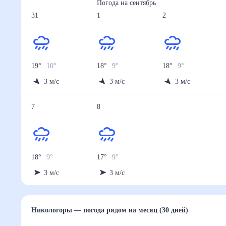
Погода на
сентябрь
31
1
2
19
°
10
°
18
°
9
°
18
°
9
°
3
м/с
3
м/с
3
м/с
7
8
18
°
9
°
17
°
9
°
3
м/с
3
м/с
Никологоры
— погода рядом
на месяц (30 дней)