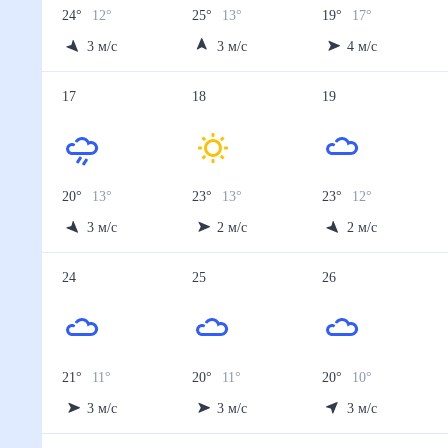
24
°
12
°
25
°
13
°
19
°
17
°
3
м/с
3
м/с
4
м/с
17
18
19
20
°
13
°
23
°
13
°
23
°
12
°
3
м/с
2
м/с
2
м/с
24
25
26
21
°
11
°
20
°
11
°
20
°
10
°
3
м/с
3
м/с
3
м/с