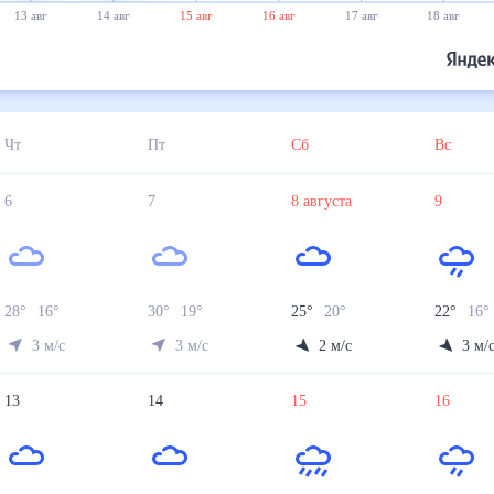
13 авг
14 авг
15 авг
16 авг
17 авг
18 авг
Чт
Пт
Сб
Вс
6
7
8
августа
9
28
°
16
°
30
°
19
°
25
°
20
°
22
°
16
°
3
м/с
3
м/с
2
м/с
3
м/
13
14
15
16