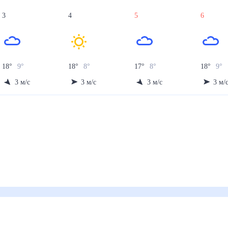
3
4
5
6
18
°
9
°
18
°
8
°
17
°
8
°
18
°
9
°
3
м/с
3
м/с
3
м/с
3
м/