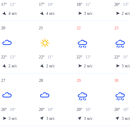
17
°
12
°
17
°
10
°
18
°
11
°
20
°
13
°
4
м/с
4
м/с
3
м/с
2
м/
20
21
22
23
22
°
12
°
22
°
11
°
22
°
12
°
22
°
11
°
2
м/с
2
м/с
2
м/с
3
м/
27
28
29
30
20
°
10
°
20
°
10
°
20
°
10
°
20
°
10
°
3
м/с
3
м/с
3
м/с
3
м/