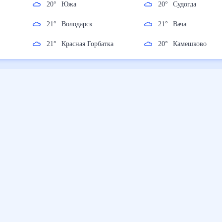
20
°
Южа
20
°
Судогда
21
°
Володарск
21
°
Вача
21
°
Красная Горбатка
20
°
Камешково