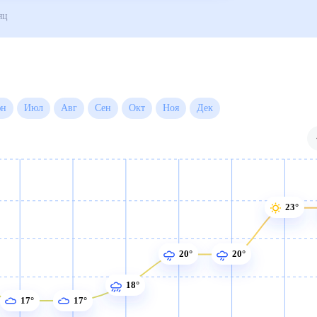
огода на месяц
Июн
Июл
Авг
Сен
Окт
Ноя
Дек
23°
20°
20°
18°
17°
17°