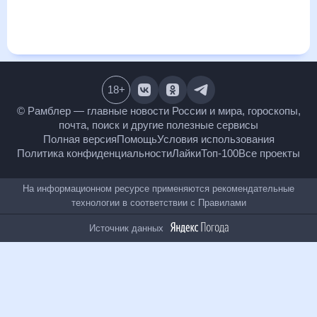
и даст понять, какая будет погода в Николаеве в ближайший
месяц, к каким изменениям нужно быть готовым и как
правильно спланировать 30 дней. Подобный прогноз
погоды в Николаеве, Николаевская область, Украина, на 30
дней будет полезен всем, в том числе людям,
чувствительным к погодным изменениям.
18
+
© Рамблер — главные новости России и мира,
гороскопы, почта, поиск и другие полезные сервисы
Полная версия
Помощь
Условия использования
Политика конфиденциальности
Лайки
Топ-100
Все проекты
На информационном ресурсе применяются
рекомендательные технологии в соответствии с
Правилами
Источник данных