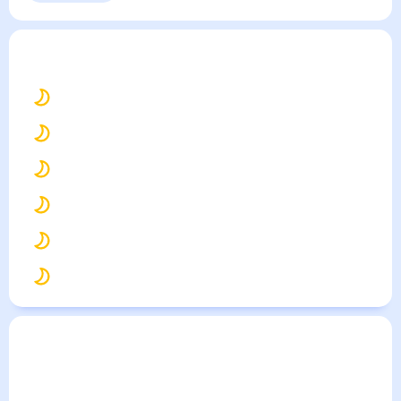
Выходные
Для садовода
Николаев
— погода рядом
на месяц (30 дней)
23
°
Одесса
26
°
Херсон
25
°
Новая Каховка
24
°
Баштанка
26
°
Цюрупинск
25
°
Очаков
Погода по городам