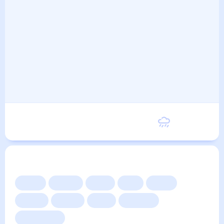
Вторник
23
°
13
°
8 Сентября
Другие прогнозы
Сейчас
Сегодня
Завтра
3 дня
Неделя
10 дней
14 дней
Месяц