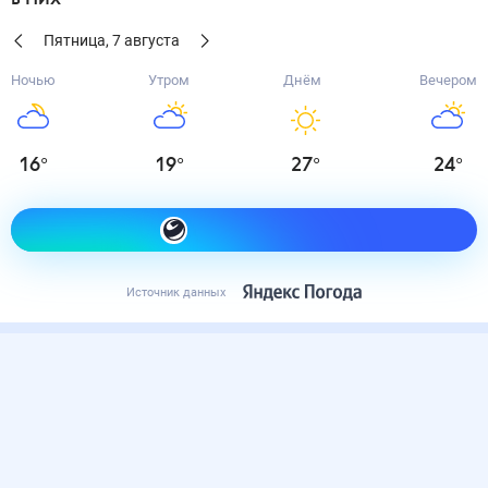
Пятница
,
7
августа
Ночью
Утром
Днём
Вечером
16
°
19
°
27
°
24
°
Как одеться сегодня
Источник данных