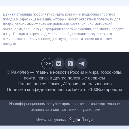
Данная страница позволяет увидеть краткий и подробный прогноз
погоды в Нереснице на 3 дня, который может оказаться полезным для
людей, зависимых от скачков давления, нестабильной магнитной
обстановки, сильного ультрафиолетового излучения, влажности воздуха
и т. д. Погода в Нереснице, Украина на 3 дня заинтересует тех, кто
собирается в рабочую поездку, отпуск, провести время на свежем
воздухе.
18
+
© Рамблер — главные новости России и мира,
гороскопы, почта, поиск и другие полезные сервисы
Полная версия
Помощь
Условия использования
Политика конфиденциальности
Лайки
Топ-100
Все проекты
На информационном ресурсе применяются
рекомендательные технологии в соответствии с
Правилами
Источник данных