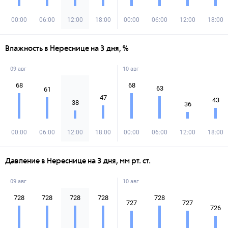
00:00
06:00
12:00
18:00
00:00
06:00
12:00
18:00
Влажность в Нереснице на 3 дня, %
09 авг
10 авг
68
68
63
61
47
43
38
36
00:00
06:00
12:00
18:00
00:00
06:00
12:00
18:00
Давление в Нереснице на 3 дня, мм рт. ст.
09 авг
10 авг
728
728
728
728
728
727
727
726