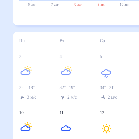
6 авг
7 авг
8 авг
9 авг
10 авг
Пн
Вт
Ср
3
4
5
32
°
18
°
32
°
19
°
34
°
21
°
3
м/с
2
м/с
2
м/с
10
11
12