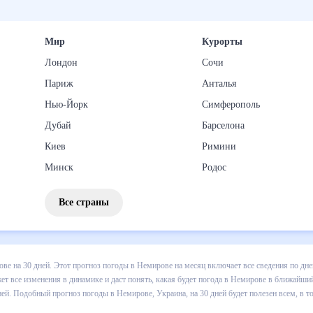
Мир
Курорты
Лондон
Сочи
Париж
Анталья
Нью-Йорк
Симферополь
Дубай
Барселона
Киев
Римини
Минск
Родос
Все страны
з погоды в Немирове на 30 дней. Этот прогноз погоды в Немирове н
и осадков т.д. Хорошая визуализация прогноза покажет все изменени
 ближайший месяц, к каким изменениям нужно быть готовым и как пр
е, Украина, на 30 дней будет полезен всем, в том числе людям,