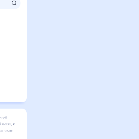
а месяц
я в
авильно