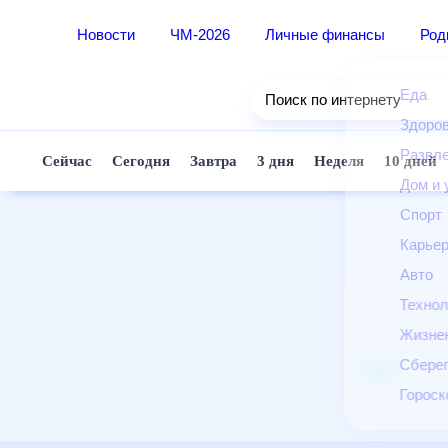
Новости
ЧМ-2026
Личные финансы
Ро
Еда
Поиск по интернету
Здор
Разв
Сейчас
Сегодня
Завтра
3 дня
Неделя
10 д
Дом 
Спор
Карь
Авто
Техн
Жизн
Сбер
Горо