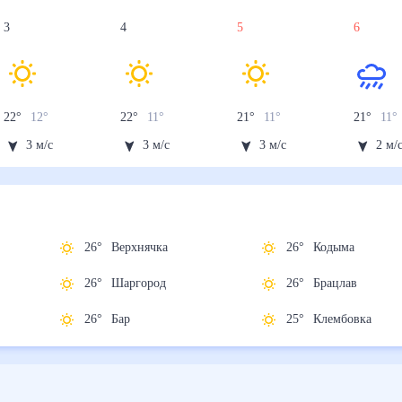
3
4
5
6
22
°
12
°
22
°
11
°
21
°
11
°
21
°
11
°
3
м/с
3
м/с
3
м/с
2
м/
26
°
Верхнячка
26
°
Кодыма
26
°
Шаргород
26
°
Брацлав
26
°
Бар
25
°
Клембовка