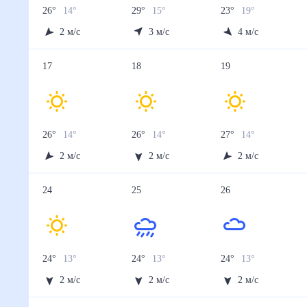
26
°
14
°
29
°
15
°
23
°
19
°
2
м/с
3
м/с
4
м/с
17
18
19
26
°
14
°
26
°
14
°
27
°
14
°
2
м/с
2
м/с
2
м/с
24
25
26
24
°
13
°
24
°
13
°
24
°
13
°
2
м/с
2
м/с
2
м/с