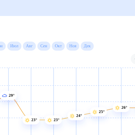
Июн
Июл
Авг
Сен
Окт
Ноя
Дек
29°
26°
25°
24°
23°
23°