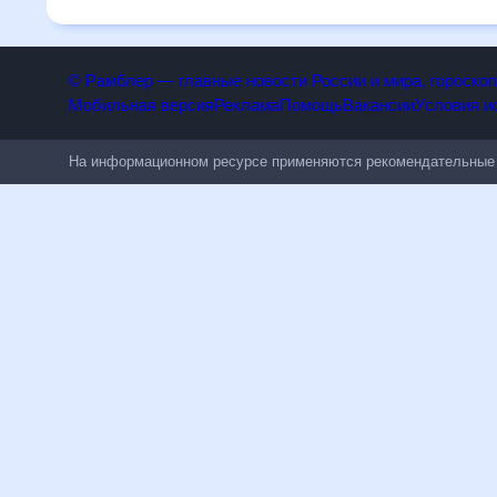
чувствительным к погодным изменениям.
© Рамблер — главные новости России и мира, гороск
Мобильная версия
Реклама
Помощь
Вакансии
Условия
На информационном ресурсе применяются рекомендательн