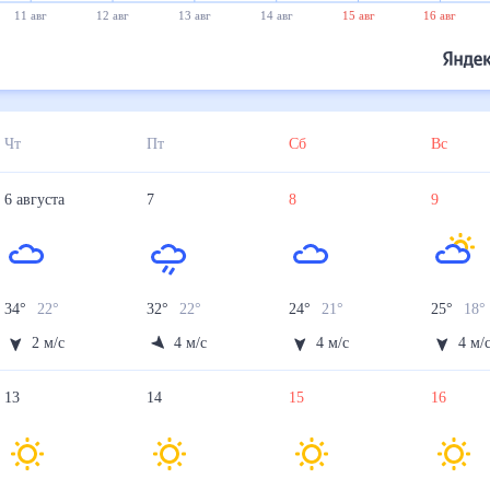
11 авг
12 авг
13 авг
14 авг
15 авг
16 авг
Чт
Пт
Сб
Вс
6
августа
7
8
9
34
°
22
°
32
°
22
°
24
°
21
°
25
°
18
°
2
м/с
4
м/с
4
м/с
4
м/
13
14
15
16