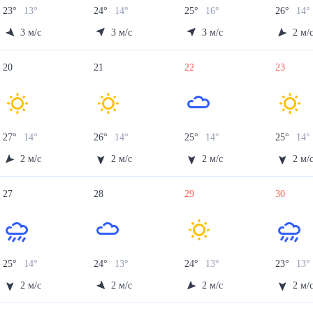
23
°
13
°
24
°
14
°
25
°
16
°
26
°
14
°
3
м/с
3
м/с
3
м/с
2
м/
20
21
22
23
27
°
14
°
26
°
14
°
25
°
14
°
25
°
14
°
2
м/с
2
м/с
2
м/с
2
м/
27
28
29
30
25
°
14
°
24
°
13
°
24
°
13
°
23
°
13
°
2
м/с
2
м/с
2
м/с
2
м/