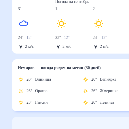
Погода на
сентябрь
31
1
2
24
°
12
°
23
°
12
°
23
°
12
°
2
м/с
2
м/с
2
м/с
Немиров
— погода рядом
на месяц (30 дней)
26
°
Винница
26
°
Вапнярка
26
°
Оратов
26
°
Жмеринка
25
°
Гайсин
26
°
Летичев