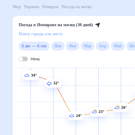
Мир
Украина
Немиров
Погода на месяц
Погода в Немирове на месяц (30 дней)
Поиск города или места
6 авг
—
6 сен
Янв
Фев
Мар
Апр
Май
Ночь
34°
32°
26°
25°
24°