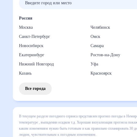
Россия
Москва
Челябинск
Санкт-Петербург
Омск
Новосибирск
Самара
Екатеринбург
Ростов-на-Дону
Нижний Новгород
Уфа
Казань
Красноярск
Все города
В текущем разделе погодного сервиса представлен прогно
включает все сведения по дневной температуре , выпадени
динамике и даст понять, какая будет погода в Немирове в
спланировать 30 дней. Подобный прогноз погоды в Немиров