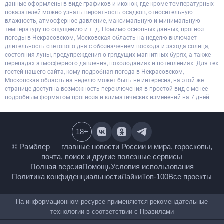
данные оформлены в виде графиков и иконок, где кроме температурных
показателей можно узнать вероятность осадков, относительную
влажность, атмосферное давление, максимальную и минимальную
температуру по ощущению и т. д. Помимо основных данных, прогноз
погоды в Некрасовском, Московская область на неделю включает
длительность светового дня с обозначением восхода и захода солнца,
состояния луны, предупреждения о грядущих магнитных бурях, а также
перепадах атмосферного давления, похолоданиях и потеплениях. Для тех
гостей нашего сайта, кому подробная погода в Некрасовском,
Московская область на неделю может быть не интересна, на этой же
странице доступна возможность переключения в простой вид с менее
подробным форматом прогноза и климатических изменений на 7 дней.
18
+
© Рамблер — главные новости России и мира,
гороскопы, почта, поиск и другие полезные сервисы
Полная версия
Помощь
Условия использования
Политика конфиденциальности
Лайки
Топ-100
Все проекты
На информационном ресурсе применяются
рекомендательные технологии в соответствии с
Правилами