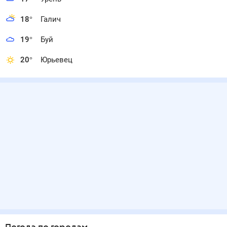
18
°
Галич
19
°
Буй
20
°
Юрьевец