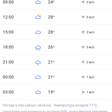
0
9
:00
24
°
3
м/с
12
:00
28
°
3
м/с
15
:00
28
°
2
м/с
18
:00
26
°
3
м/с
21
:00
21
°
2
м/с
0
0
:00
21
°
1
м/с
0
3
:00
19
°
1
м/с
Погода в Нее сейчас: облачно. Температура воздуха 17°С,
относительная влажность воздуха 84%, атмосферное давление