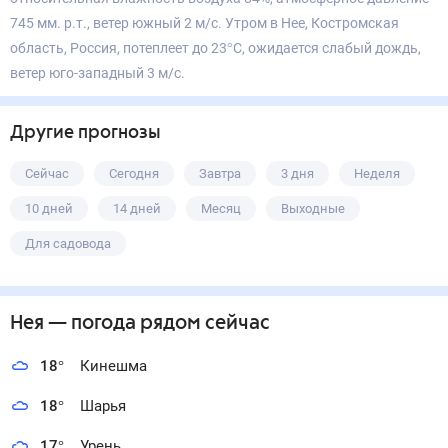
745 мм. р.т., ветер южный 2 м/с. Утром в Нее, Костромская
область, Россия, потеплеет до 23°С, ожидается слабый дождь,
ветер юго-западный 3 м/с.
Другие прогнозы
Сейчас
Сегодня
Завтра
3 дня
Неделя
10 дней
14 дней
Месяц
Выходные
Для садовода
Нея
— погода рядом
сейчас
18
°
Кинешма
18
°
Шарья
17
°
Урень