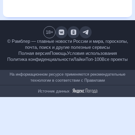
месяц, к каким изменениям нужно быть готовым и как
правильно спланировать 30 дней. Подобный прогноз
погоды в Неаполе, Италия, на 30 дней будет полезен всем,
в том числе людям, чувствительным к погодным
изменениям.
18
+
© Рамблер — главные новости России и мира,
гороскопы, почта, поиск и другие полезные сервисы
Полная версия
Помощь
Условия использования
Политика конфиденциальности
Лайки
Топ-100
Все проекты
На информационном ресурсе применяются
рекомендательные технологии в соответствии с
Правилами
Источник данных