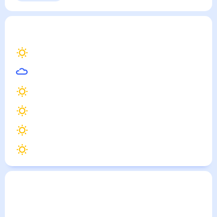
Неаполь
— погода рядом
на месяц (30 дней)
31
°
Рим
30
°
Палермо
31
°
Бари
28
°
Капри
32
°
Помпеи
31
°
Бриндизи
Погода по городам
Города в России