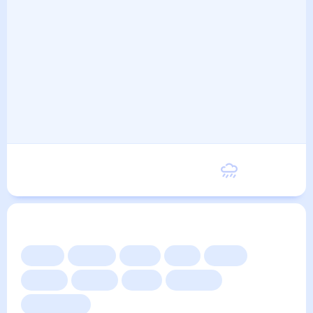
Суббота
26
°
19
°
5 Сентября
Другие прогнозы
Сейчас
Сегодня
Завтра
3 дня
Неделя
10 дней
14 дней
Месяц
Выходные
Для садовода