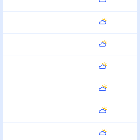
33
°
26
°
6 Августа
Завтра
33
°
28
°
7 Августа
Суббота
33
°
28
°
8 Августа
Воскресенье
34
°
28
°
9 Августа
Понедельник
34
°
29
°
10 Августа
Вторник
33
°
29
°
11 Августа
Среда
34
°
29
°
12 Августа