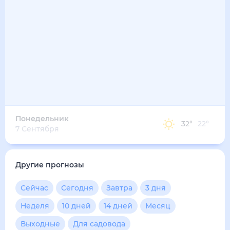
31
°
25
°
4
м/с