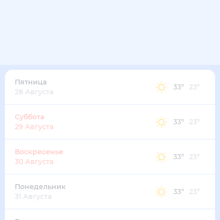
32
°
26
°
6
м/с
четверг
13 августа