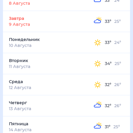
33
°
24
°
6
м/с
завтра
9 августа