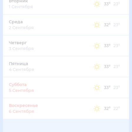
32
°
26
°
5
м/с
пятница
14 августа