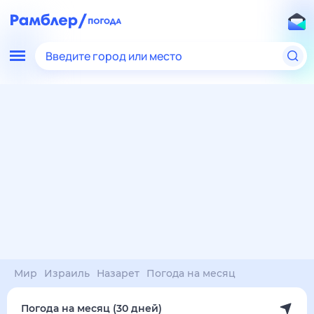
Введите город или место
Мир
Израиль
Назарет
Погода на месяц
Погода на месяц (30 дней)
в Назарете
8 авг
–
8 сен
янв
фев
мар
апр
май
июн
июл
авг
сен
окт
ноя
дек
Ночь
34°
33°
33°
33°
32°
32°