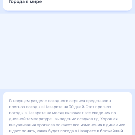
31
°
25
°
4
м/с
воскресенье
16 августа