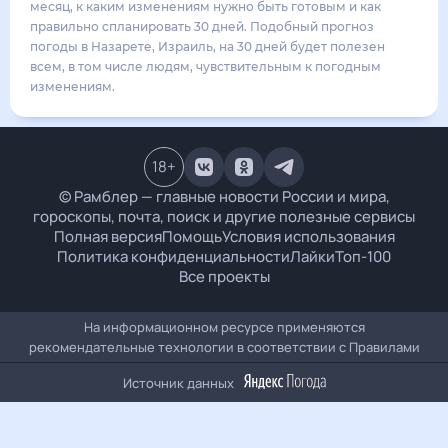
31
°
25
°
4
м/с
понедельник
17 августа