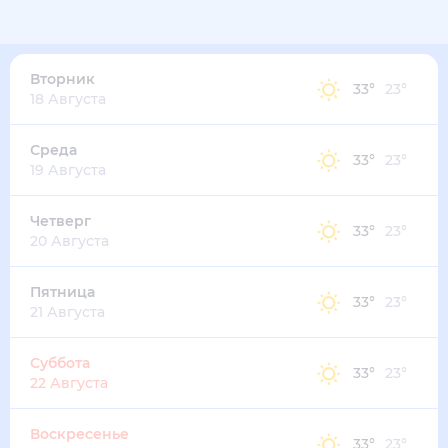
33
°
24
°
7
м/с
вторник
11 августа