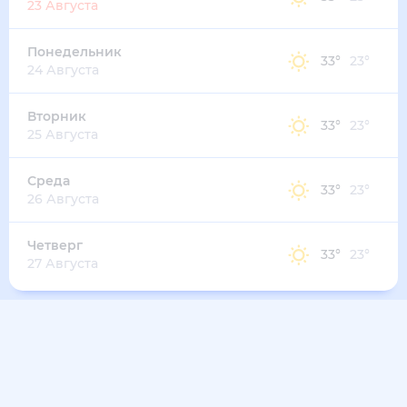
34
°
25
°
8
м/с
среда
12 августа