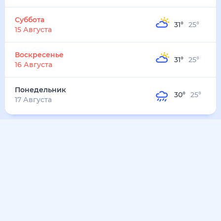
33
°
25
°
7
м/с
понедельник
10 августа