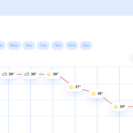
Июн
Июл
Авг
Сен
Окт
Ноя
Дек
39°
39°
39°
37°
36°
34°