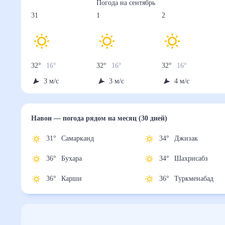
Погода на
сентябрь
31
1
2
32
°
16
°
32
°
16
°
32
°
16
°
3
м/с
3
м/с
4
м/с
Навои
— погода рядом
на месяц (30 дней)
31
°
Самарканд
34
°
Джизак
36
°
Бухара
34
°
Шахрисабз
36
°
Карши
36
°
Туркменабад