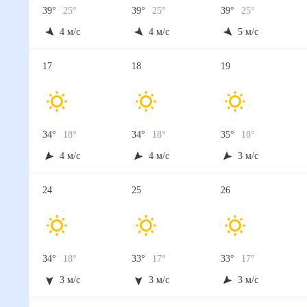
39
°
25
°
39
°
25
°
39
°
25
°
4
м/с
4
м/с
5
м/с
17
18
19
34
°
18
°
34
°
18
°
35
°
18
°
4
м/с
4
м/с
3
м/с
24
25
26
34
°
18
°
33
°
17
°
33
°
17
°
3
м/с
3
м/с
3
м/с