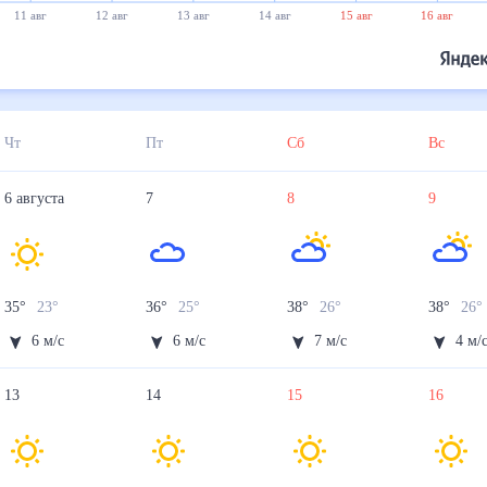
11 авг
12 авг
13 авг
14 авг
15 авг
16 авг
Чт
Пт
Сб
Вс
6
августа
7
8
9
35
°
23
°
36
°
25
°
38
°
26
°
38
°
26
6
м/с
6
м/с
7
м/с
4
м/
13
14
15
16