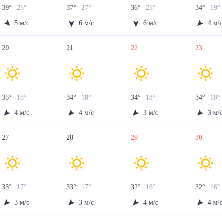
39
°
25
°
37
°
27
°
36
°
25
°
34
°
19
°
5
м/с
6
м/с
6
м/с
4
м/
20
21
22
23
35
°
18
°
34
°
18
°
34
°
18
°
34
°
18
°
4
м/с
4
м/с
3
м/с
3
м/
27
28
29
30
33
°
17
°
33
°
17
°
32
°
16
°
32
°
16
°
3
м/с
3
м/с
4
м/с
4
м/