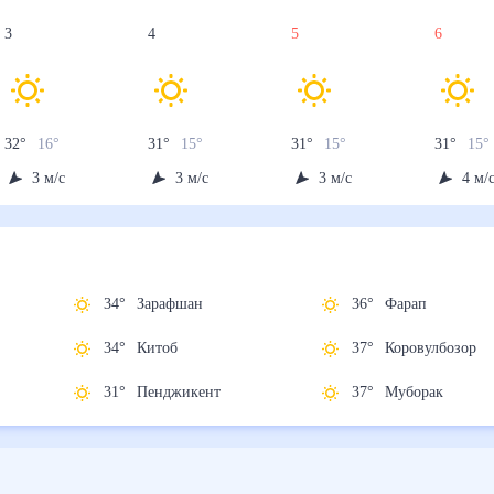
3
4
5
6
32
°
16
°
31
°
15
°
31
°
15
°
31
°
15
°
3
м/с
3
м/с
3
м/с
4
м/
34
°
Зарафшан
36
°
Фарап
34
°
Китоб
37
°
Коровулбоз
31
°
Пенджикент
37
°
Муборак