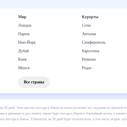
Мир
Курорты
Лондон
Сочи
Париж
Анталья
Нью-Йорк
Симферополь
Дубай
Барселона
Киев
Римини
Минск
Родос
Все страны
 погоды в Навои на 30 дней. Этот прогноз погоды в Навои на месяц 
 т.д. Хорошая визуализация прогноза покажет все изменения в динам
каким изменениям нужно быть готовым и как правильно спланировать 
 будет полезен всем, в том числе людям, чувствительным к погодным