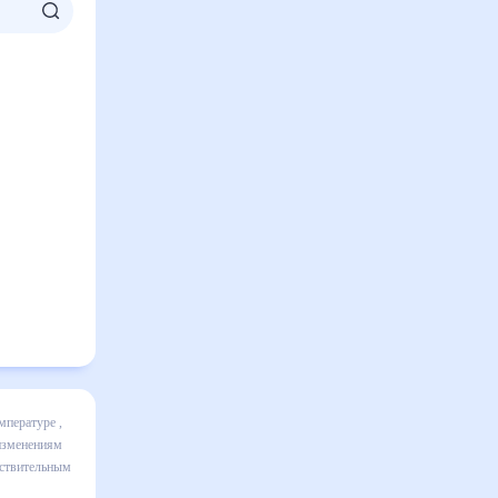
включает
ике и даст
30 дней.