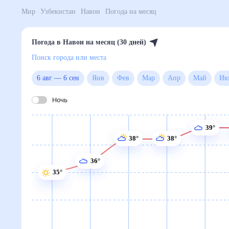
Мир
Узбекистан
Навои
Погода на месяц
Погода в Навои на месяц (30 дней)
Поиск города или места
6 авг
—
6 сен
Янв
Фев
Мар
Апр
Май
Ночь
39°
38°
38°
36°
35°