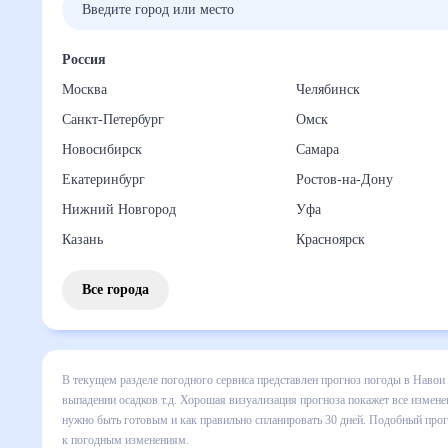
Россия
Москва
Челябинск
Санкт-Петербург
Омск
Новосибирск
Самара
Екатеринбург
Ростов-на-Дону
Нижний Новгород
Уфа
Казань
Красноярск
Все города
В текущем разделе погодного сервиса представлен прогноз
все сведения по дневной температуре , выпадении осадков
понять, какая будет погода в Навои в ближайший месяц, к 
Подобный прогноз погоды в Навои, Узбекистан, на 30 дней