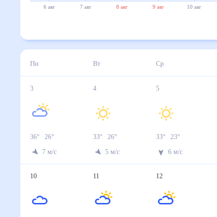
6 авг
7 авг
8 авг
9 авг
10 авг
Пн
Вт
Ср
3
4
5
36
°
26
°
33
°
26
°
33
°
23
°
7
м/с
5
м/с
6
м/с
10
11
12