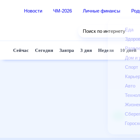
Новости
ЧМ-2026
Личные финансы
Ро
Еда
Поиск по интернету
Здор
Разв
Сейчас
Сегодня
Завтра
3 дня
Неделя
10 д
Дом 
Спор
Карь
Авто
Техн
Жизн
Сбер
Горо