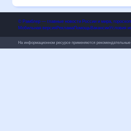
изменениям.
© Рамблер — главные новости России и мира, гороск
Мобильная версия
Реклама
Помощь
Вакансии
Условия
На информационном ресурсе применяются рекомендательн