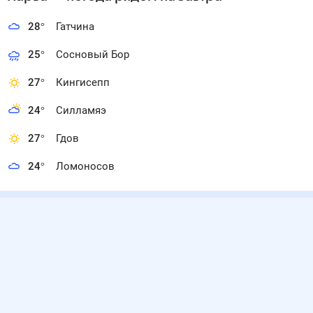
28
°
Гатчина
25
°
Сосновый Бор
27
°
Кингисепп
24
°
Силламяэ
27
°
Гдов
24
°
Ломоносов