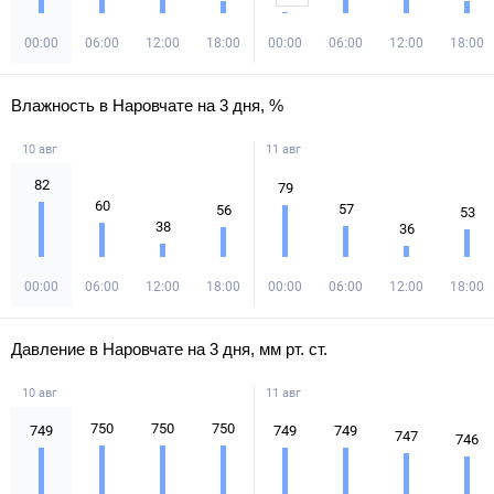
00:00
06:00
12:00
18:00
00:00
06:00
12:00
18:00
Влажность в Наровчате на 3 дня, %
10 авг
11 авг
82
79
60
57
56
53
38
36
00:00
06:00
12:00
18:00
00:00
06:00
12:00
18:00
Давление в Наровчате на 3 дня, мм рт. ст.
10 авг
11 авг
750
750
750
749
749
749
747
746