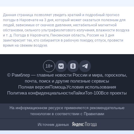
Данная страница позволяет увидеть краткий и подробный прогноз
погоды в Наровчате на 3 дня, который может оказаться полезным для
людей, зависимых от скачков давления, нестабильной магнитной
обстановки, сильного ультрафиолетового излучения, влажности воздуха
и т. д. Погода в Наровчате, Пензенская область, Россия на 3 дня
заинтересует тех, кто собирается в рабочую поездку, отпуск, провести
время на свежем воздухе.
18
+
© Рамблер — главные новости России и мира,
гороскопы, почта, поиск и другие полезные сервисы
Полная версия
Помощь
Условия использования
Политика конфиденциальности
Лайки
Топ-100
Все проекты
На информационном ресурсе применяются
рекомендательные технологии в соответствии с
Правилами
Источник данных