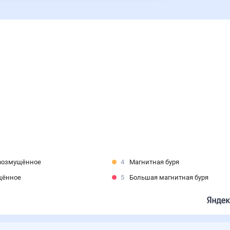
возмущённое
4
Магнитная буря
щённое
5
Большая магнитная буря