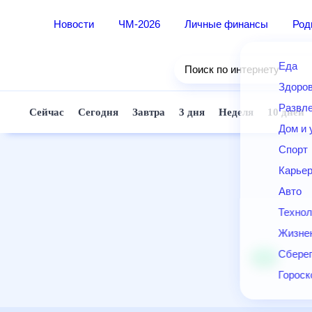
Новости
ЧМ-2026
Личные финансы
Ро
Еда
Поиск по интернету
Здор
Разв
Сейчас
Сегодня
Завтра
3 дня
Неделя
10 д
Дом 
Спор
Карь
Авто
Техн
Жизн
Сбер
Горо