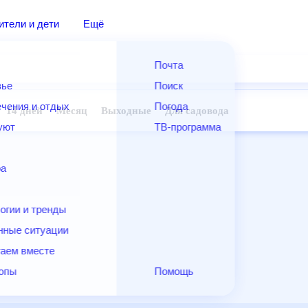
дители и дети
Ещё
Почта
овье
Поиск
лечения и отдых
Погода
ней
14 дней
Месяц
Выходные
Для садовода
и уют
ТВ-программа
т
ера
ологии и тренды
енные ситуации
егаем вместе
скопы
Помощь