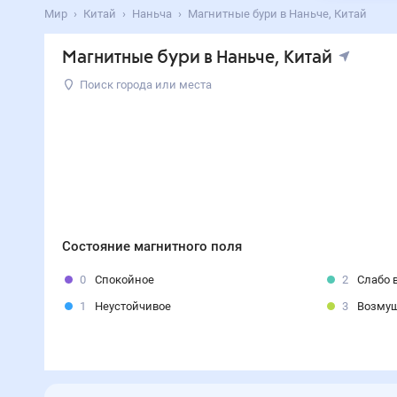
Мир
Китай
Наньча
Магнитные бури в Наньче, Китай
Магнитные бури в Наньче, Китай
Поиск города или места
Состояние магнитного поля
0
Спокойное
2
Слабо 
1
Неустойчивое
3
Возму