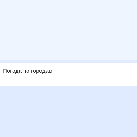
Погода по городам
Города в России
Города в мире