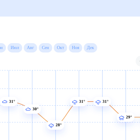
Июн
Июл
Авг
Сен
Окт
Ноя
Дек
31°
31°
31°
30°
29°
28°