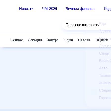
Новости
ЧМ-2026
Личные финансы
Ро
Еда
Поиск по интернету
Здор
Разв
Сейчас
Сегодня
Завтра
3 дня
Неделя
10 д
Дом 
Спор
Карь
Авто
Техн
Жизн
Сбер
Горо