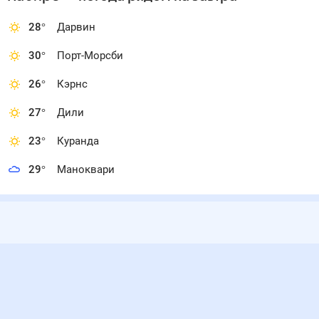
28
°
Дарвин
30
°
Порт-Морсби
26
°
Кэрнс
27
°
Дили
23
°
Куранда
29
°
Маноквари