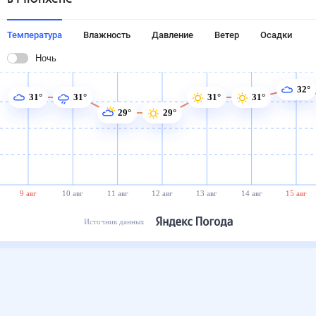
Температура
Влажность
Давление
Ветер
Осадки
Ночь
32°
31°
31°
31°
31°
29°
29°
9 авг
10 авг
11 авг
12 авг
13 авг
14 авг
15 авг
Источник данных