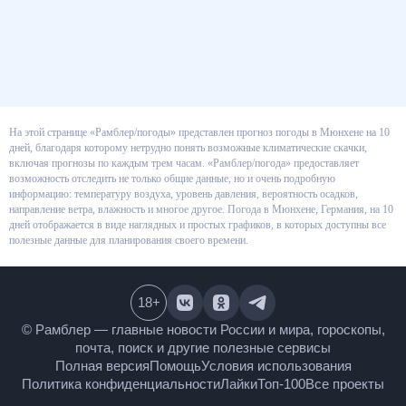
На этой странице «Рамблер/погоды» представлен прогноз погоды в
Мюнхене на 10 дней, благодаря которому нетрудно понять возможные
климатические скачки, включая прогнозы по каждым трем часам.
«Рамблер/погода» предоставляет возможность отследить не только
общие данные, но и очень подробную информацию: температуру воздуха,
уровень давления, вероятность осадков, направление ветра, влажность и
многое другое. Погода в Мюнхене, Германия, на 10 дней отображается в
виде наглядных и простых графиков, в которых доступны все полезные
данные для планирования своего времени.
18
+
© Рамблер — главные новости России и мира,
гороскопы, почта, поиск и другие полезные сервисы
Полная версия
Помощь
Условия использования
Политика конфиденциальности
Лайки
Топ-100