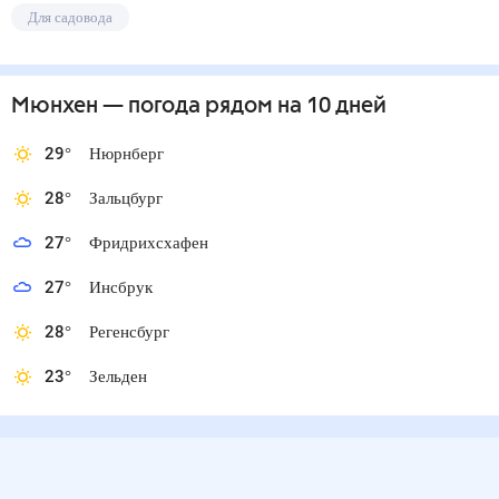
Для садовода
Мюнхен
— погода рядом
на 10 дней
29
°
Нюрнберг
28
°
Зальцбург
27
°
Фридрихсхафен
27
°
Инсбрук
28
°
Регенсбург
23
°
Зельден