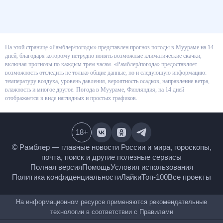
На этой странице «Рамблер/погоды» представлен прогноз погоды в
Муураме на 14 дней, благодаря которому нетрудно понять возможные
климатические скачки, включая прогнозы по каждым трем часам.
«Рамблер/погода» предоставляет возможность отследить не только
общие данные, но и следующую информацию: температуру воздуха,
уровень давления, вероятность осадков, направление ветра, влажность и
многое другое. Погода в Муураме, Финляндия, на 14 дней отображается в
виде наглядных и простых графиков.
18
+
© Рамблер — главные новости России и мира,
гороскопы, почта, поиск и другие полезные сервисы
Полная версия
Помощь
Условия использования
Политика конфиденциальности
Лайки
Топ-100
Все проекты
На информационном ресурсе применяются