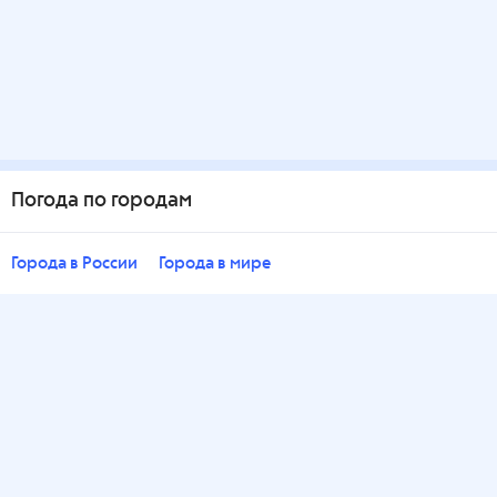
Погода по городам
Города в России
Города в мире