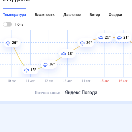
Температура
Влажность
Давление
Ветер
Осадки
Ночь
21°
21°
20°
20°
18°
16°
15°
10 авг
11 авг
12 авг
13 авг
14 авг
15 авг
16 авг
Источник данных