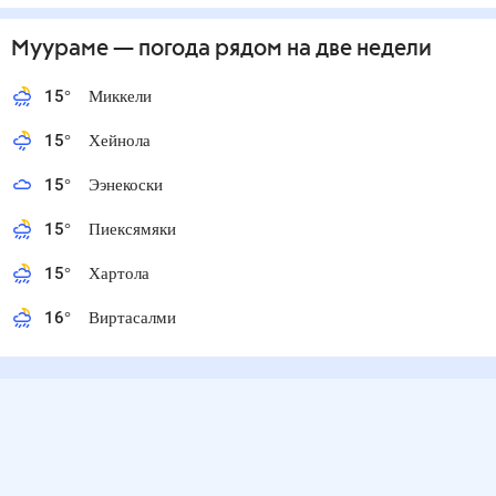
Муураме
— погода рядом
на две недели
15
°
Миккели
15
°
Хейнола
15
°
Ээнекоски
15
°
Пиексямяки
15
°
Хартола
16
°
Виртасалми