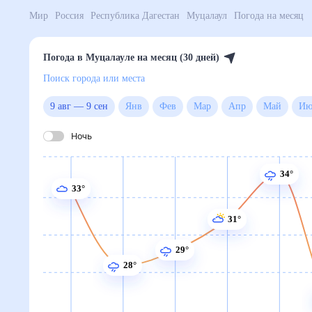
Мир
Россия
Республика Дагестан
Муцалаул
Погод
Погода в Муцалауле на месяц (30 дней)
Поиск города или места
9 авг
—
9 сен
Янв
Фев
Мар
Апр
Май
Ночь
34°
33°
31°
29°
28°