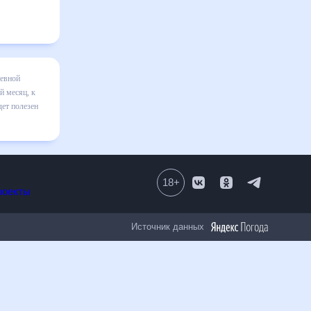
на месяц
я в
авильно
том числе
18
+
Все проекты
Источник данных