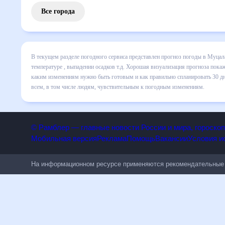
Все города
В текущем разделе погодного сервиса представлен прогноз
включает все сведения по дневной температуре , выпадени
динамике и даст понять, какая будет погода в Муцалауле 
спланировать 30 дней. Подобный прогноз погоды в Муцалаул
людям, чувствительным к погодным изменениям.
© Рамблер — главные новости России и мира, гороск
Мобильная версия
Реклама
Помощь
Вакансии
Условия
На информационном ресурсе применяются рекомендательн