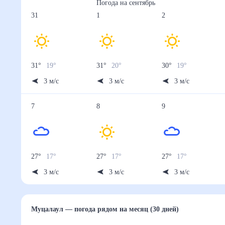
Погода на
сентябрь
31
1
2
31
°
19
°
31
°
20
°
30
°
19
°
3
м/с
3
м/с
3
м/с
7
8
9
27
°
17
°
27
°
17
°
27
°
17
°
3
м/с
3
м/с
3
м/с
Муцалаул
— погода рядом
на месяц (30 дней)