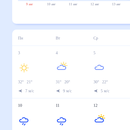
9 авг
10 авг
11 авг
12 авг
13 авг
Пн
Вт
Ср
3
4
5
32
°
21
°
31
°
20
°
30
°
22
°
7
м/с
9
м/с
5
м/с
10
11
12