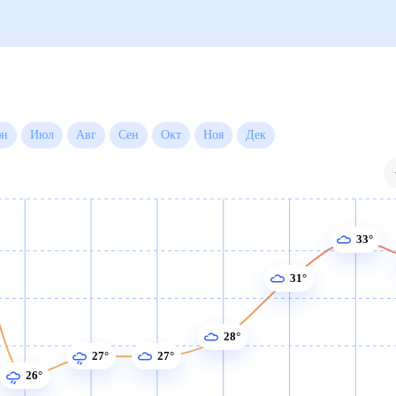
а на месяц
Июн
Июл
Авг
Сен
Окт
Ноя
Дек
33°
31°
28°
27°
27°
26°