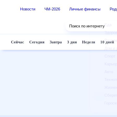
Новости
ЧМ-2026
Личные финансы
Ро
Еда
Поиск по интернету
Здор
Разв
Сейчас
Сегодня
Завтра
3 дня
Неделя
10 д
Дом 
Спор
Карь
Авто
Техн
Жизн
Сбер
Горо