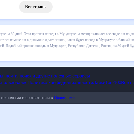
Все страны
 погоды в Муцалауле на 30 дней. Этот прогноз погоды в Муцалауле 
и осадков т.д. Хорошая визуализация прогноза покажет все изменени
в ближайший месяц, к каким изменениям нужно быть готовым и как пр
е, Республика Дагестан, Россия, на 30 дней будет полезен всем, в 
опы, почта, поиск и другие полезные сервисы
 использования
Политика конфиденциальности
Лайки
Топ-100
ые технологии в соответствии с
Правилами