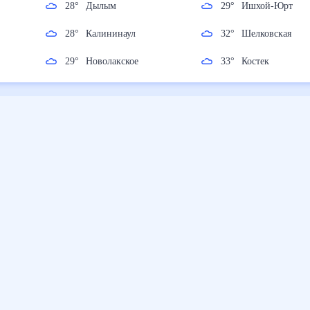
28
°
Дылым
29
°
Ишхой-Юрт
28
°
Калининаул
32
°
Шелковская
29
°
Новолакское
33
°
Костек