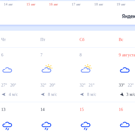
14 авг
15 авг
16 авг
17 авг
18 авг
19 авг
Чт
Пт
Сб
Вс
6
7
8
9
авгус
27
°
20
°
32
°
20
°
32
°
21
°
33
°
22
°
4
м/с
8
м/с
8
м/с
3
м/
13
14
15
16