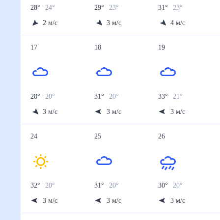
28
°
24
°
29
°
23
°
31
°
23
°
2
м/с
3
м/с
4
м/с
17
18
19
28
°
20
°
31
°
20
°
33
°
21
°
3
м/с
3
м/с
3
м/с
24
25
26
32
°
20
°
31
°
20
°
30
°
20
°
3
м/с
3
м/с
3
м/с