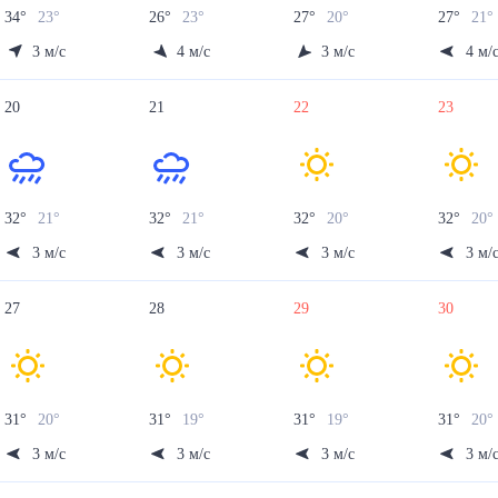
34
°
23
°
26
°
23
°
27
°
20
°
27
°
21
°
3
м/с
4
м/с
3
м/с
4
м/
20
21
22
23
32
°
21
°
32
°
21
°
32
°
20
°
32
°
20
3
м/с
3
м/с
3
м/с
3
м/
27
28
29
30
31
°
20
°
31
°
19
°
31
°
19
°
31
°
20
°
3
м/с
3
м/с
3
м/с
3
м/