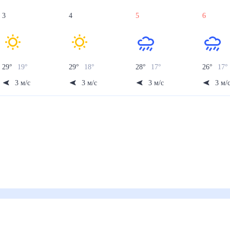
3
4
5
6
29
°
19
°
29
°
18
°
28
°
17
°
26
°
17
°
3
м/с
3
м/с
3
м/с
3
м/