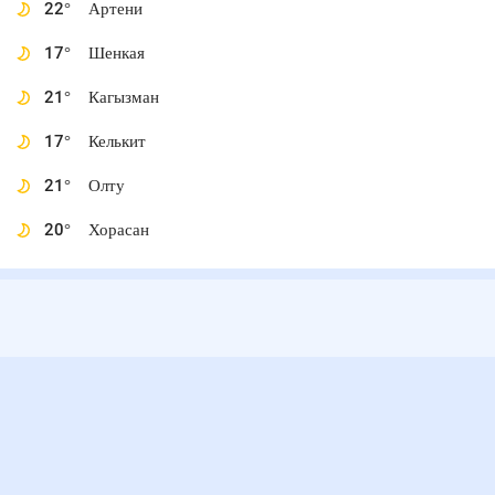
22
°
Артени
17
°
Шенкая
21
°
Кагызман
17
°
Келькит
21
°
Олту
20
°
Хорасан