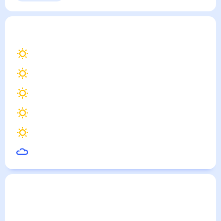
Выходные
Для садовода
Мугур-Аксы
— погода рядом
на месяц (30 дней)
21
°
Саяногорск
19
°
Таштагол
21
°
Шушенское
21
°
Кызыл
19
°
Шерегеш
20
°
Абаза
Погода по городам