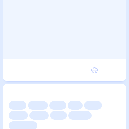
Вторник
8
°
−1
°
8 Сентября
Другие прогнозы
Сейчас
Сегодня
Завтра
3 дня
Неделя
10 дней
14 дней
Месяц