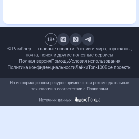
и даст понять, какая будет погода в Мугуре-Аксах в
ближайший месяц, к каким изменениям нужно быть
готовым и как правильно спланировать 30 дней. Подобный
прогноз погоды в Мугуре-Аксах, Республика Тыва, Россия,
на 30 дней будет полезен всем, в том числе людям,
чувствительным к погодным изменениям.
18
+
© Рамблер — главные новости России и мира,
гороскопы, почта, поиск и другие полезные сервисы
Полная версия
Помощь
Условия использования
Политика конфиденциальности
Лайки
Топ-100
Все проекты
На информационном ресурсе применяются
рекомендательные технологии в соответствии с
Правилами
Источник данных