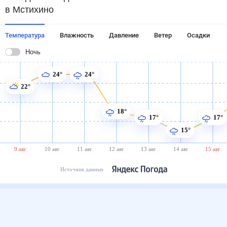
в Мстихино
Температура
Влажность
Давление
Ветер
Осадки
Ночь
24°
24°
22°
18°
17°
17°
15°
9 авг
10 авг
11 авг
12 авг
13 авг
14 авг
15 авг
Источник данных