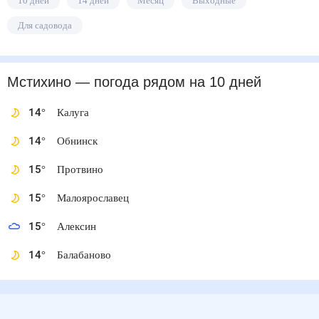
10 дней
14 дней
Месяц
Выходные
Для садовода
Мстихино
— погода рядом
на 10 дней
14
°
Калуга
14
°
Обнинск
15
°
Протвино
15
°
Малоярославец
15
°
Алексин
14
°
Балабаново