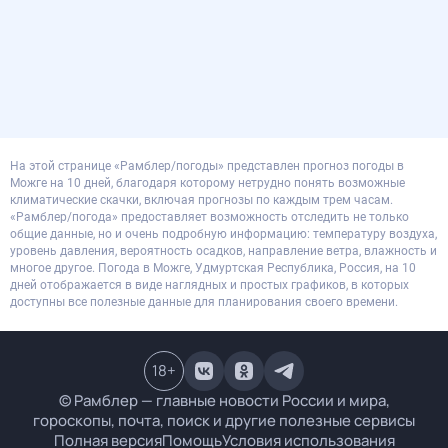
На этой странице «Рамблер/погоды» представлен прогноз погоды в
Можге на 10 дней, благодаря которому нетрудно понять возможные
климатические скачки, включая прогнозы по каждым трем часам.
«Рамблер/погода» предоставляет возможность отследить не только
общие данные, но и очень подробную информацию: температуру воздуха,
уровень давления, вероятность осадков, направление ветра, влажность и
многое другое. Погода в Можге, Удмуртская Республика, Россия, на 10
дней отображается в виде наглядных и простых графиков, в которых
доступны все полезные данные для планирования своего времени.
18
+
© Рамблер — главные новости России и мира,
гороскопы, почта, поиск и другие полезные сервисы
Полная версия
Помощь
Условия использования