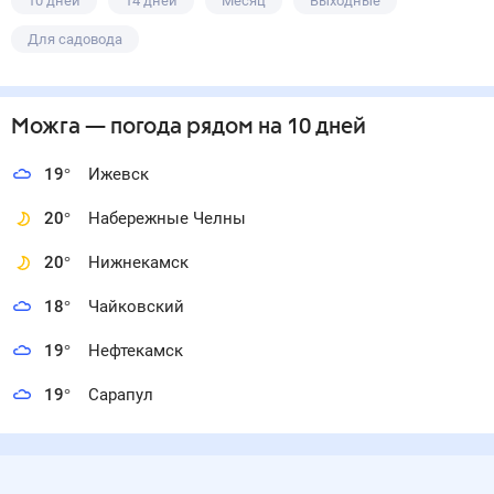
10 дней
14 дней
Месяц
Выходные
Для садовода
Можга
— погода рядом
на 10 дней
19
°
Ижевск
20
°
Набережные Челны
20
°
Нижнекамск
18
°
Чайковский
19
°
Нефтекамск
19
°
Сарапул