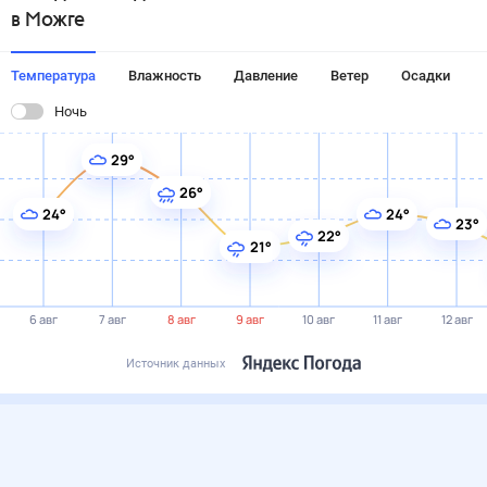
в Можге
Температура
Влажность
Давление
Ветер
Осадки
Ночь
29°
26°
24°
24°
23°
22°
21°
6 авг
7 авг
8 авг
9 авг
10 авг
11 авг
12 авг
Источник данных