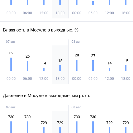
00:00
06:00
12:00
18:00
00:00
06:00
12:00
18:00
Влажность в Мосуле в выходные, %
07 авг
08 авг
32
28
27
26
19
18
14
14
00:00
06:00
12:00
18:00
00:00
06:00
12:00
18:00
Давление в Мосуле в выходные, мм рт. ст.
07 авг
08 авг
730
730
730
730
729
729
729
729