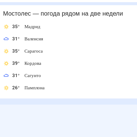
Мостолес
— погода рядом
на две недели
35
°
Мадрид
31
°
Валенсия
35
°
Сарагоса
39
°
Кордова
31
°
Сагунто
26
°
Памплона