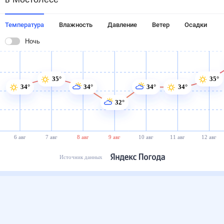
Температура
Влажность
Давление
Ветер
Осадки
Ночь
35°
35°
34°
34°
34°
34°
32°
6 авг
7 авг
8 авг
9 авг
10 авг
11 авг
12 авг
Источник данных