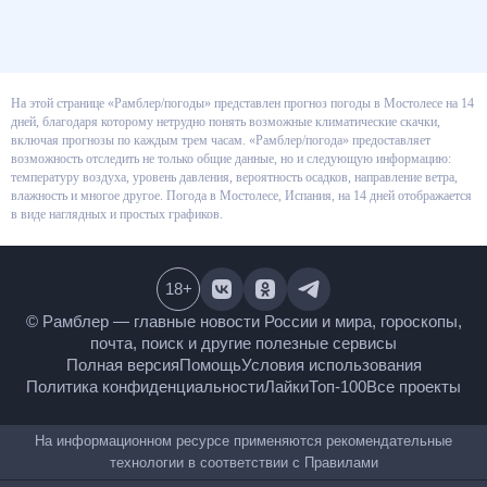
На этой странице «Рамблер/погоды» представлен прогноз погоды в
Мостолесе на 14 дней, благодаря которому нетрудно понять возможные
климатические скачки, включая прогнозы по каждым трем часам.
«Рамблер/погода» предоставляет возможность отследить не только
общие данные, но и следующую информацию: температуру воздуха,
уровень давления, вероятность осадков, направление ветра, влажность и
многое другое. Погода в Мостолесе, Испания, на 14 дней отображается в
виде наглядных и простых графиков.
18
+
© Рамблер — главные новости России и мира,
гороскопы, почта, поиск и другие полезные сервисы
Полная версия
Помощь
Условия использования
Политика конфиденциальности
Лайки
Топ-100
Все проекты
На информационном ресурсе применяются