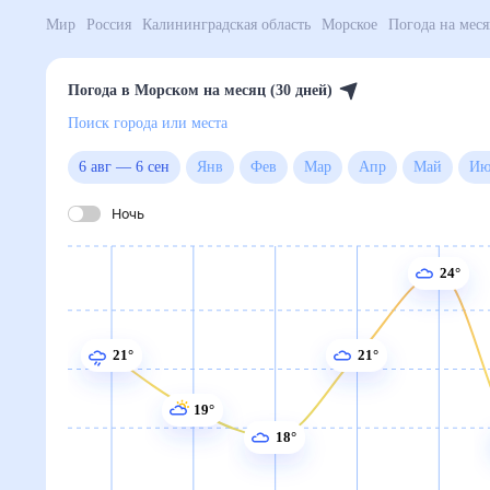
Мир
Россия
Калининградская область
Морское
По
Погода в Морском на месяц (30 дней)
Поиск города или места
6 авг
—
6 сен
Янв
Фев
Мар
Апр
Май
Ночь
24°
21°
21°
19°
18°