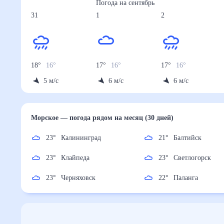
Погода на
сентябрь
31
1
2
18
°
16
°
17
°
16
°
17
°
16
°
5
м/с
6
м/с
6
м/с
Морское
— погода рядом
на месяц (30 дней)
23
°
Калининград
21
°
Балтийск
23
°
Клайпеда
23
°
Светлогорск
23
°
Черняховск
22
°
Паланга