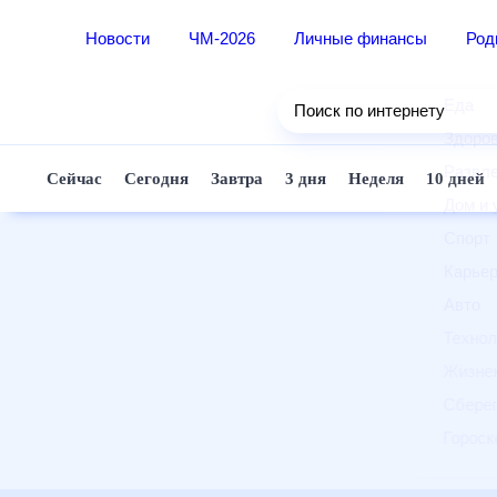
Новости
ЧМ-2026
Личные финансы
Ро
Еда
Поиск по интернету
Здор
Разв
Сейчас
Сегодня
Завтра
3 дня
Неделя
10 д
Дом 
Спор
Карь
Авто
Техн
Жизн
Сбер
Горо