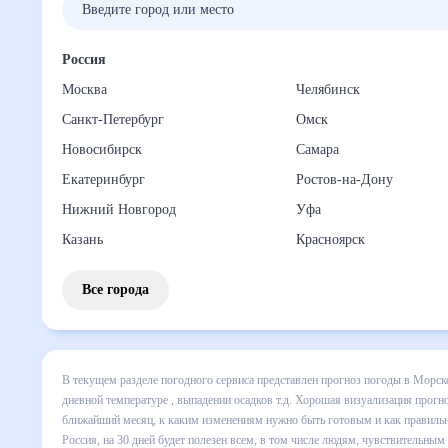
Россия
Москва
Челябинск
Санкт-Петербург
Омск
Новосибирск
Самара
Екатеринбург
Ростов-на-Дону
Нижний Новгород
Уфа
Казань
Красноярск
Все города
В текущем разделе погодного сервиса представлен прогноз
Россия на месяц включает все сведения по дневной темпер
изменения в динамике и даст понять, какая будет погода 
и как правильно спланировать 30 дней. Подобный прогноз п