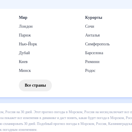
Мир
Курорты
Лондон
Сочи
Париж
Анталья
Нью-Йорк
Симферополь
Дубай
Барселона
Киев
Римини
Минск
Родос
Все страны
 погоды в Морском, Россия на 30 дней. Этот прогноз погоды в Морс
атуре , выпадении осадков т.д. Хорошая визуализация прогноза пока
в Морском, Россия в ближайший месяц, к каким изменениям нужно бы
огоды в Морском, Россия, Калининградская область, Россия, на 30 д