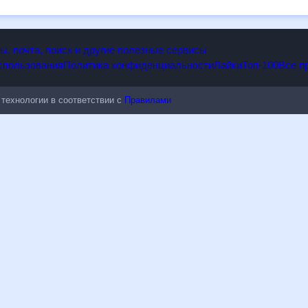
дным изменениям.
опы, почта, поиск и другие полезные сервисы
 использования
Политика конфиденциальности
Лайки
Топ-100
ые технологии в соответствии с
Правилами