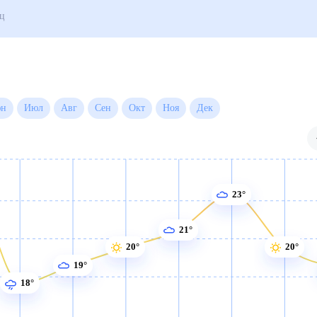
года на месяц
Июн
Июл
Авг
Сен
Окт
Ноя
Дек
23°
21°
20°
20°
19°
18°