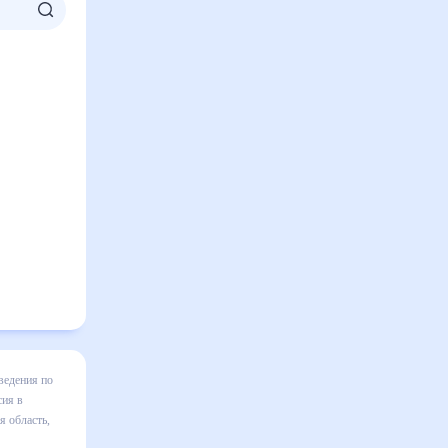
ком,
жет все
ть готовым
ней будет