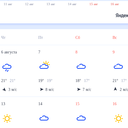
11 авг
12 авг
13 авг
14 авг
15 авг
16 авг
Чт
Пт
Сб
Вс
6
августа
7
8
9
21
°
21
°
19
°
19
°
18
°
17
°
21
°
17
°
3
м/с
8
м/с
7
м/с
2
м/
13
14
15
16