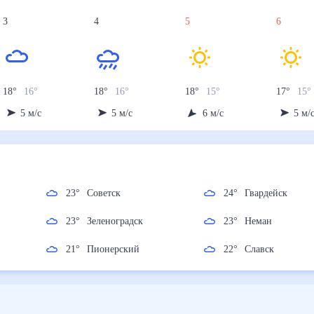
3
4
5
6
18
°
16
°
18
°
16
°
18
°
15
°
17
°
15
°
5
м/с
5
м/с
6
м/с
5
м/
23
°
Советск
24
°
Гвардейск
23
°
Зеленоградск
23
°
Неман
21
°
Пионерский
22
°
Славск