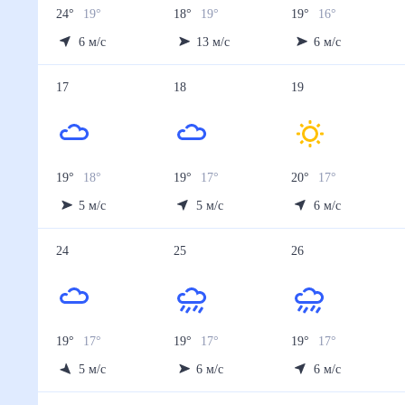
24
°
19
°
18
°
19
°
19
°
16
°
6
м/с
13
м/с
6
м/с
17
18
19
19
°
18
°
19
°
17
°
20
°
17
°
5
м/с
5
м/с
6
м/с
24
25
26
19
°
17
°
19
°
17
°
19
°
17
°
5
м/с
6
м/с
6
м/с