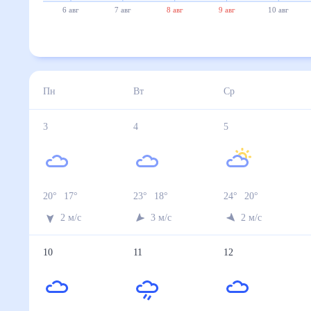
6 авг
7 авг
8 авг
9 авг
10 авг
Пн
Вт
Ср
3
4
5
20
°
17
°
23
°
18
°
24
°
20
°
2
м/с
3
м/с
2
м/с
10
11
12