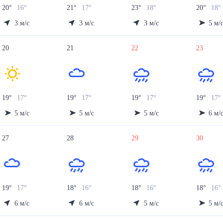
20
°
16
°
21
°
17
°
23
°
18
°
20
°
18
°
3
м/с
3
м/с
3
м/с
5
м/
20
21
22
23
19
°
17
°
19
°
17
°
19
°
17
°
19
°
17
°
5
м/с
5
м/с
5
м/с
6
м/
27
28
29
30
19
°
17
°
18
°
16
°
18
°
16
°
18
°
16
°
6
м/с
6
м/с
5
м/с
5
м/