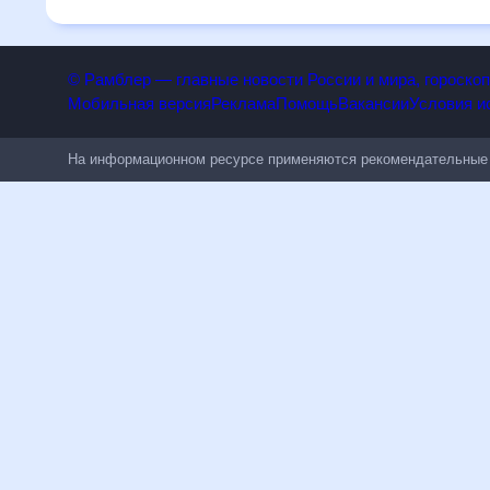
полезен всем, в том числе людям, чувствительным к пого
© Рамблер — главные новости России и мира, гороск
Мобильная версия
Реклама
Помощь
Вакансии
Условия
На информационном ресурсе применяются рекомендательн