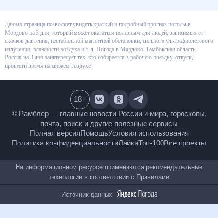
Данная страница позволяет увидеть краткий и подробный прогноз
погоды в Мордово на 3 дня, который может оказаться полезным для
людей, зависимых от скачков давления, нестабильной магнитной
обстановки, сильного ультрафиолетового излучения, влажности воздуха
и т. д. Погода в Мордово, Тамбовская область, Россия на 3 дня
заинтересует тех, кто собирается в рабочую поездку, отпуск, провести
время на свежем воздухе.
18
+
© Рамблер — главные новости России и мира,
гороскопы, почта, поиск и другие полезные сервисы
Полная версия
Помощь
Условия использования
Политика конфиденциальности
Лайки
Топ-100
Все проекты
На информационном ресурсе применяются
рекомендательные технологии в соответствии с
Правилами
Источник данных