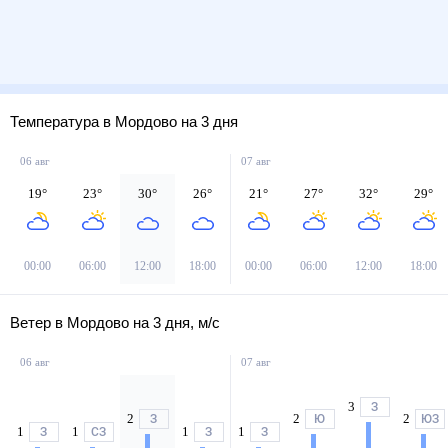
Температура в Мордово на 3 дня
06 авг
07 авг
19
°
23
°
30
°
26
°
21
°
27
°
32
°
29
°
00:00
06:00
12:00
18:00
00:00
06:00
12:00
18:00
Ветер в Мордово на 3 дня, м/с
06 авг
07 авг
3
З
2
2
2
З
Ю
ЮЗ
1
1
1
1
З
СЗ
З
З