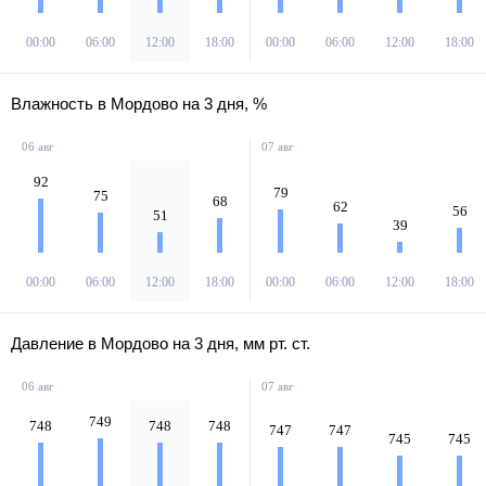
00:00
06:00
12:00
18:00
00:00
06:00
12:00
18:00
Влажность в Мордово на 3 дня, %
06 авг
07 авг
92
79
75
68
62
56
51
39
00:00
06:00
12:00
18:00
00:00
06:00
12:00
18:00
Давление в Мордово на 3 дня, мм рт. ст.
06 авг
07 авг
749
748
748
748
747
747
745
745