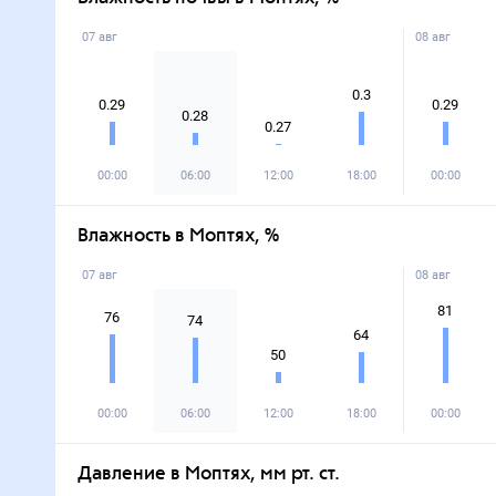
07 авг
08 авг
0.3
0.29
0.29
0.28
0.27
00:00
06:00
12:00
18:00
00:00
Влажность в Моптях, %
07 авг
08 авг
81
76
74
64
50
00:00
06:00
12:00
18:00
00:00
Давление в Моптях, мм рт. ст.