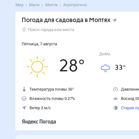
Мир
Мали
Мопти
Агропрогноз
Погода для садовода в Моптях
Поиск города или места
Пятница
,
7
августа
Днём
28
°
33
°
Температура почвы 36°
Давление
Влажность почвы 0.27%
Восход 06
Ветер 3 м/с
Старая л