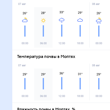
07 авг
08 авг
33
°
29
°
28
°
26
°
26
°
00:00
06:00
12:00
18:00
00:00
Температура почвы в Моптях
07 авг
08 авг
36
°
31
°
29
°
29
°
29
°
00:00
06:00
12:00
18:00
00:00
Влажность почвы в Моптях, %