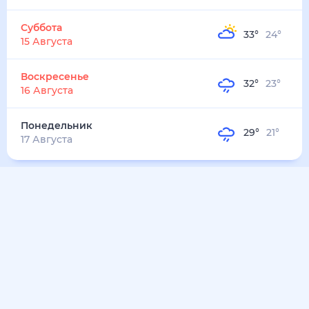
30
°
23
°
4
м/с
понедельник
10 августа