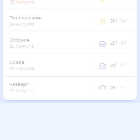
31
°
20
°
3
м/с
среда
12 августа