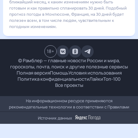
32
°
23
°
3
м/с
понедельник
17 августа