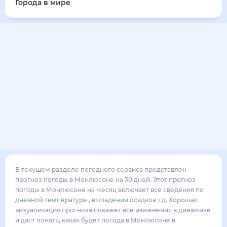
33
°
24
°
3
м/с
воскресенье
16 августа