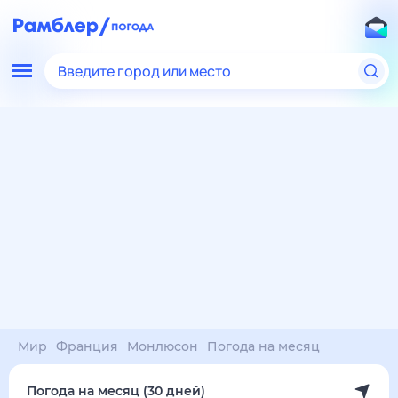
Введите город или место
Мир
Франция
Монлюсон
Погода на месяц
Погода на месяц (30 дней)
в Монлюсоне
8 авг
–
8 сен
янв
фев
мар
апр
май
июн
июл
авг
сен
окт
ноя
дек
Ночь
37°
35°
33°
31°
30°
30°