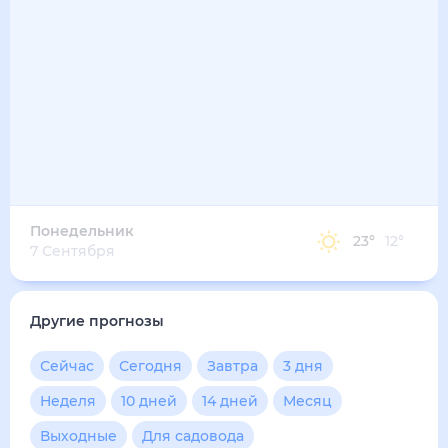
36
°
24
°
3
м/с