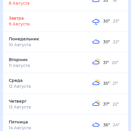
33
°
18
°
2
м/с
завтра
9 августа