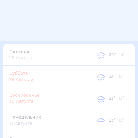
35
°
21
°
2
м/с
четверг
13 августа