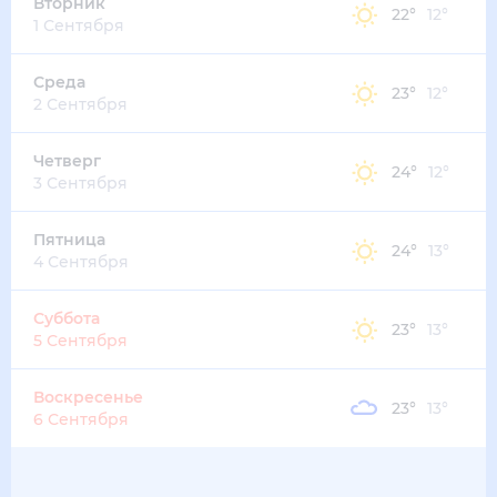
37
°
22
°
3
м/с
пятница
14 августа