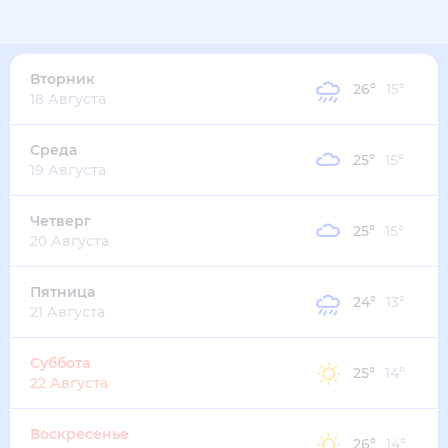
30
°
22
°
2
м/с
вторник
11 августа