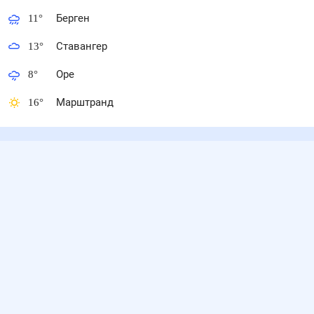
11
°
Берген
13
°
Ставангер
8
°
Оре
16
°
Марштранд