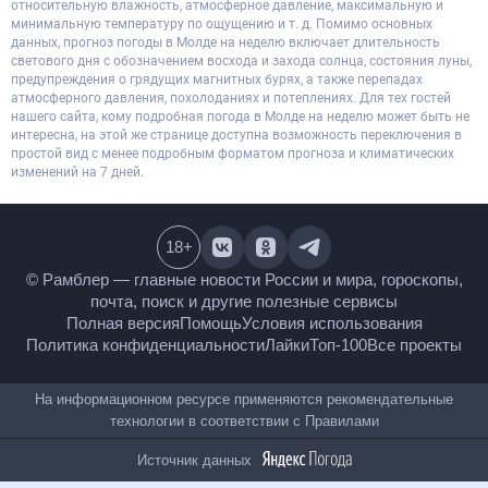
относительную влажность, атмосферное давление, максимальную и
минимальную температуру по ощущению и т. д. Помимо основных
данных, прогноз погоды в Молде на неделю включает длительность
светового дня с обозначением восхода и захода солнца, состояния луны,
предупреждения о грядущих магнитных бурях, а также перепадах
атмосферного давления, похолоданиях и потеплениях. Для тех гостей
нашего сайта, кому подробная погода в Молде на неделю может быть не
интересна, на этой же странице доступна возможность переключения в
простой вид с менее подробным форматом прогноза и климатических
изменений на 7 дней.
18
+
© Рамблер — главные новости России и мира,
гороскопы, почта, поиск и другие полезные сервисы
Полная версия
Помощь
Условия использования
Политика конфиденциальности
Лайки
Топ-100
Все проекты
На информационном ресурсе применяются
рекомендательные технологии в соответствии с
Правилами
Источник данных