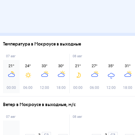
Температура в Мокроусе в выходные
07 авг
08 авг
21
°
24
°
33
°
30
°
21
°
27
°
35
°
31
°
00:00
06:00
12:00
18:00
00:00
06:00
12:00
18:00
Ветер в Мокроусе в выходные, м/с
07 авг
08 авг
3
3