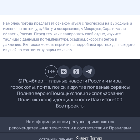
Рамблер/погода предлагает ознакомиться с прогнозом на выходные, а
именно на пятницу, субботу и воскресенье, в Мокроусе, Саратовская
область, Россия. Перед тем как планировать свой отдых, изучите
таблицы с данными по температуре, осадкам, скорости ветра и
давлению. Вы также можете перейти на подробный прогноз для каждого
из дней по соответствующим ссылкам.
18
+
© Рамблер — главные новости России и мира,
гороскопы, почта, поиск и другие полезные сервисы
Полная версия
Помощь
Условия использования
Политика конфиденциальности
Лайки
Топ-100
Все проекты
На информационном ресурсе применяются
рекомендательные технологии в соответствии с
Правилами
Источник данных