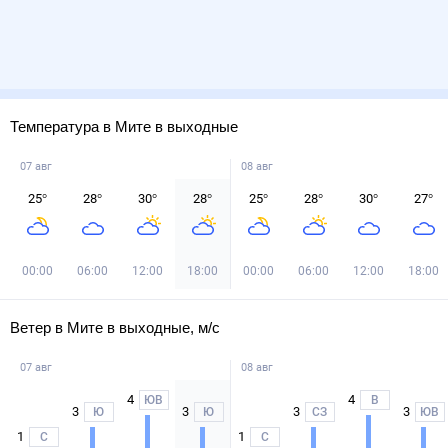
Температура в Мите в выходные
07 авг
08 авг
25
°
28
°
30
°
28
°
25
°
28
°
30
°
27
°
00:00
06:00
12:00
18:00
00:00
06:00
12:00
18:00
Ветер в Мите в выходные, м/с
07 авг
08 авг
4
4
ЮВ
В
3
3
3
3
Ю
Ю
СЗ
ЮВ
1
1
С
С