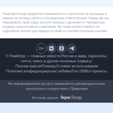
Рамблер/погода предлагает ознакомиться с прогнозом на выходные, а
именно на пятницу, субботу и воскресенье, в Мите, Япония. Перед тем как
планировать свой отдых, изучите таблицы с данными по температуре,
осадкам, скорости ветра и давлению. Вы также можете перейти на
подробный прогноз для каждого из дней по соответствующим ссылкам.
18
+
© Рамблер — главные новости России и мира,
гороскопы, почта, поиск и другие полезные сервисы
Полная версия
Помощь
Условия использования
Политика конфиденциальности
Лайки
Топ-100
Все проекты
На информационном ресурсе применяются
рекомендательные технологии в соответствии с
Правилами
Источник данных