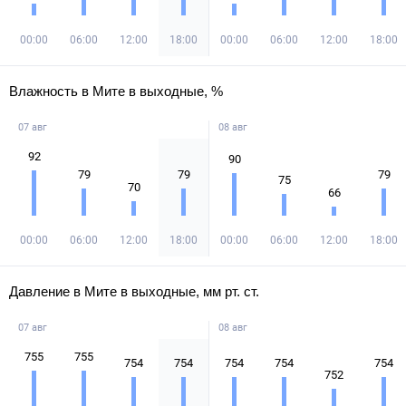
00:00
06:00
12:00
18:00
00:00
06:00
12:00
18:00
Влажность в Мите в выходные, %
07 авг
08 авг
92
90
79
79
79
75
70
66
00:00
06:00
12:00
18:00
00:00
06:00
12:00
18:00
Давление в Мите в выходные, мм рт. ст.
07 авг
08 авг
755
755
754
754
754
754
754
752