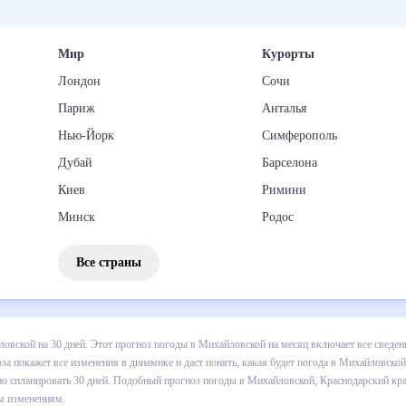
Мир
Курорты
Лондон
Сочи
Париж
Анталья
Нью-Йорк
Симферополь
Дубай
Барселона
Киев
Римини
Минск
Родос
Все страны
 погоды в Михайловской на 30 дней. Этот прогноз погоды в Михайло
падении осадков т.д. Хорошая визуализация прогноза покажет все и
ой в ближайший месяц, к каким изменениям нужно быть готовым и как
 в Михайловской, Краснодарский край, Россия, на 30 дней будет по