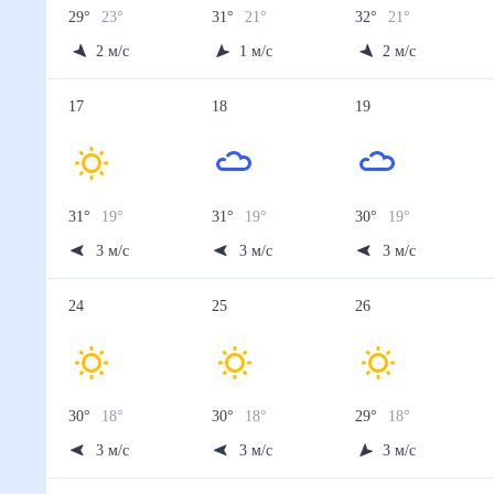
29
°
23
°
31
°
21
°
32
°
21
°
2
м/с
1
м/с
2
м/с
17
18
19
31
°
19
°
31
°
19
°
30
°
19
°
3
м/с
3
м/с
3
м/с
24
25
26
30
°
18
°
30
°
18
°
29
°
18
°
3
м/с
3
м/с
3
м/с