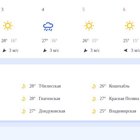
3
4
5
6
28
°
16
°
27
°
16
°
26
°
15
°
25
°
15
°
3
м/с
3
м/с
3
м/с
3
м/
28
°
Тбилисская
26
°
Кошехабль
28
°
Гиагинская
27
°
Красная По
27
°
Дондуковская
25
°
Владимирск