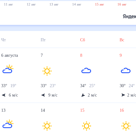
11 авг
12 авг
13 авг
14 авг
15 авг
16 авг
Чт
Пт
Сб
Вс
6
августа
7
8
9
33
°
19
°
33
°
23
°
34
°
25
°
30
°
24
6
м/с
9
м/с
2
м/с
2
м/
13
14
15
16