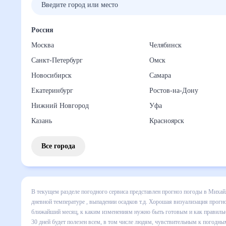
Россия
Москва
Челябинск
Санкт-Петербург
Омск
Новосибирск
Самара
Екатеринбург
Ростов-на-Дону
Нижний Новгород
Уфа
Казань
Красноярск
Все города
В текущем разделе погодного сервиса представлен прогноз
месяц включает все сведения по дневной температуре , вы
динамике и даст понять, какая будет погода в Михайловск
правильно спланировать 30 дней. Подобный прогноз погоды