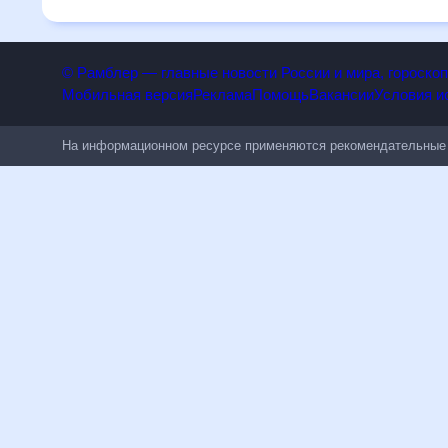
всем, в том числе людям, чувствительным к погодным изм
© Рамблер — главные новости России и мира, гороск
Мобильная версия
Реклама
Помощь
Вакансии
Условия
На информационном ресурсе применяются рекомендательн