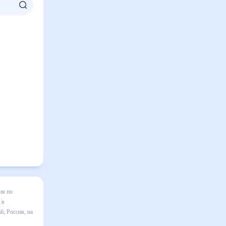
вской на
зменения в
лезен