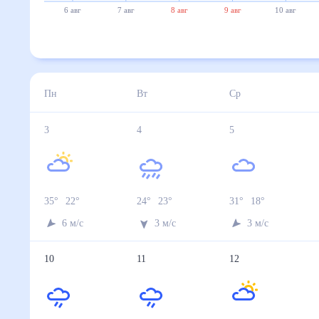
6 авг
7 авг
8 авг
9 авг
10 авг
Пн
Вт
Ср
3
4
5
35
°
22
°
24
°
23
°
31
°
18
°
6
м/с
3
м/с
3
м/с
10
11
12