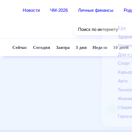
Новости
ЧМ-2026
Личные финансы
Ро
Еда
Поиск по интернету
Здор
Разв
Сейчас
Сегодня
Завтра
3 дня
Неделя
10 д
Дом 
Спор
Карь
Авто
Техн
Жизн
Сбер
Горо