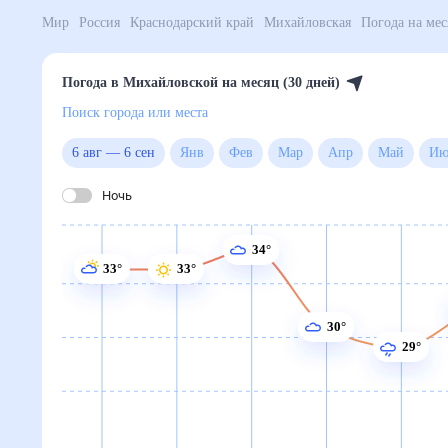
Мир
Россия
Краснодарский край
Михайловская
П
Погода в Михайловской на месяц (30 дней)
Поиск города или места
6 авг
—
6 сен
Янв
Фев
Мар
Апр
Май
Ночь
34°
33°
33°
30°
29°