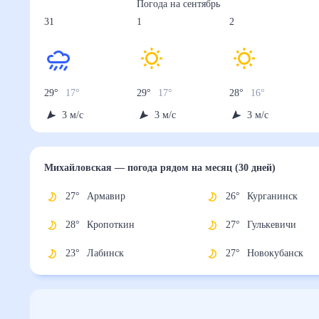
Погода на
сентябрь
31
1
2
29
°
17
°
29
°
17
°
28
°
16
°
3
м/с
3
м/с
3
м/с
Михайловская
— погода рядом
на месяц (30 дней)
27
°
Армавир
26
°
Курганинск
28
°
Кропоткин
27
°
Гулькевичи
23
°
Лабинск
27
°
Новокубанск