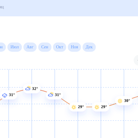
огода на месяц
Июн
Июл
Авг
Сен
Окт
Ноя
Дек
32°
31°
31°
30°
29°
29°