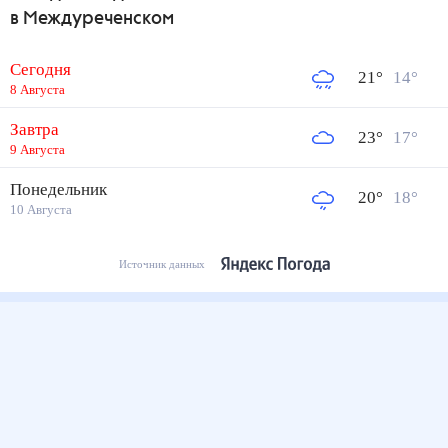
в Междуреченском
Сегодня
21
°
14
°
8 Августа
Завтра
23
°
17
°
9 Августа
Понедельник
20
°
18
°
10 Августа
Источник данных