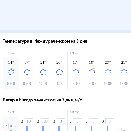
Температура в Междуреченском на 3 дня
08 авг
09 авг
14
°
17
°
21
°
20
°
17
°
18
°
23
°
21
°
00:00
06:00
12:00
18:00
00:00
06:00
12:00
18:00
Ветер в Междуреченском на 3 дня, м/с
08 авг
09 авг
3
3
3
3
3
3
Ю
ЮЗ
З
З
З
З
2
ЮВ
1