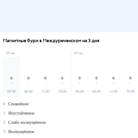
Магнитные бури в Междуреченском на 3 дня
08 авг
09 авг
0
0
0
0
0
0
0
0
00:00
06:00
12:00
18:00
00:00
06:00
12:00
18:00
0
Спокойное
1
Неустойчивое
2
Слабо возмущённое
3
Возмущённое