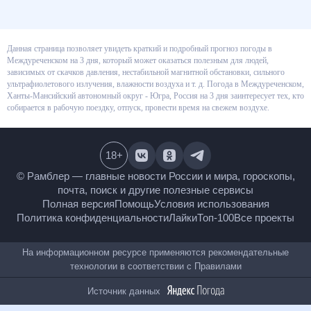
Данная страница позволяет увидеть краткий и подробный прогноз
погоды в Междуреченском на 3 дня, который может оказаться полезным
для людей, зависимых от скачков давления, нестабильной магнитной
обстановки, сильного ультрафиолетового излучения, влажности воздуха
и т. д. Погода в Междуреченском, Ханты-Мансийский автономный округ -
Югра, Россия на 3 дня заинтересует тех, кто собирается в рабочую
поездку, отпуск, провести время на свежем воздухе.
18
+
© Рамблер — главные новости России и мира,
гороскопы, почта, поиск и другие полезные сервисы
Полная версия
Помощь
Условия использования
Политика конфиденциальности
Лайки
Топ-100
Все проекты
На информационном ресурсе применяются
рекомендательные технологии в соответствии с
Правилами