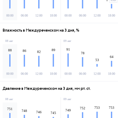
ЮВ
00:00
06:00
12:00
18:00
00:00
06:00
12:00
18:00
Влажность в Междуреченском на 3 дня, %
08 авг
09 авг
91
89
88
86
82
78
64
53
00:00
06:00
12:00
18:00
00:00
06:00
12:00
18:00
Давление в Междуреченском на 3 дня, мм рт. ст.
08 авг
09 авг
753
753
752
751
749
748
746
745