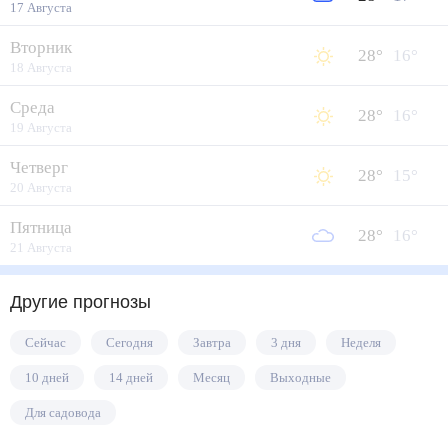
17 Августа
Вторник
28
°
16
°
18 Августа
Среда
28
°
16
°
19 Августа
Четверг
28
°
15
°
20 Августа
Пятница
28
°
16
°
21 Августа
Другие прогнозы
Сейчас
Сегодня
Завтра
3 дня
Неделя
10 дней
14 дней
Месяц
Выходные
Для садовода