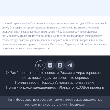
На этой странице «Рамблер/погоды» представлен прогноз погоды в
Метелкино на 14 дней, благодаря которому нетрудно понять возможные
климатические скачки, включая прогнозы по каждым трем часам.
«Рамблер/погода» предоставляет возможность отследить не только
общие данные, но и следующую информацию: температуру воздуха,
уровень давления, вероятность осадков, направление ветра, влажность и
многое другое. Погода в Метелкино, Украина, на 14 дней отображается в
виде наглядных и простых графиков.
18
+
© Рамблер — главные новости России и мира,
гороскопы, почта, поиск и другие полезные сервисы
Полная версия
Помощь
Условия использования
Политика конфиденциальности
Лайки
Топ-100
Все проекты
На информационном ресурсе применяются