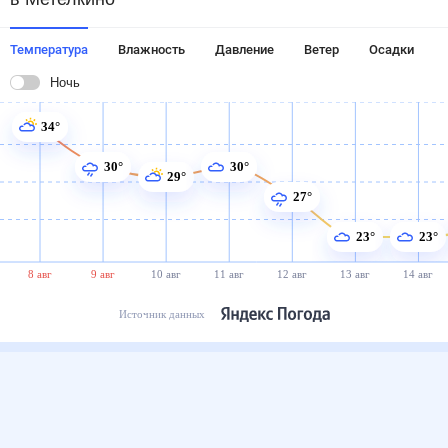
Температура
Влажность
Давление
Ветер
Осадки
Ночь
34°
30°
30°
29°
27°
23°
23°
8 авг
9 авг
10 авг
11 авг
12 авг
13 авг
14 авг
Источник данных