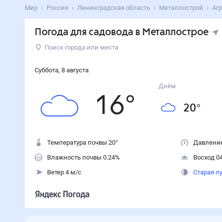
Мир
Россия
Ленинградская область
Металлострой
Аг
Погода для садовода в Металлострое
Поиск города или места
Суббота
,
8
августа
Днём
16
°
20
°
Температура почвы 20°
Давление
Влажность почвы 0.24%
Восход 04
Ветер 4 м/с
Старая л