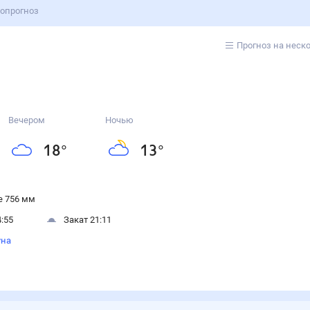
ропрогноз
Прогноз на неск
Вечером
Ночью
18
°
13
°
 756 мм
:55
Закат 21:11
уна