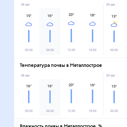
08 авг
09 авг
20
°
18
°
15
°
16
°
13
°
00:00
06:00
12:00
18:00
00:00
Температура почвы в Металлострое
08 авг
09 авг
20
°
19
°
16
°
16
°
15
°
00:00
06:00
12:00
18:00
00:00
Влажность почвы в Металлострое, %