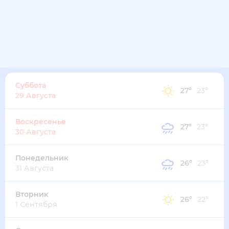
33
°
27
°
3
м/с
пятница
14 августа