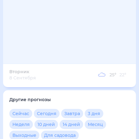
32
°
26
°
3
м/с