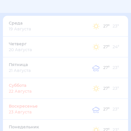
32
°
27
°
4
м/с
среда
12 августа