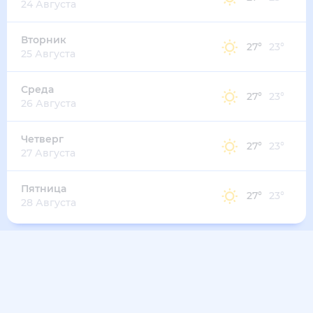
33
°
28
°
4
м/с
четверг
13 августа