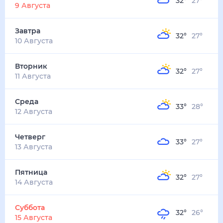
32
°
27
°
3
м/с
завтра
10 августа