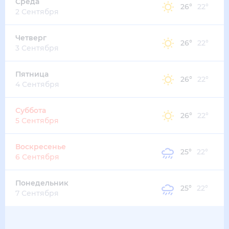
32
°
27
°
2
м/с
суббота
15 августа