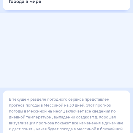
32
°
26
°
3
м/с
понедельник
17 августа