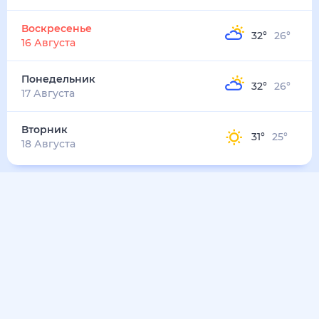
32
°
27
°
4
м/с
вторник
11 августа