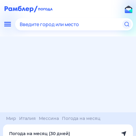
Введите город или место
Мир
Италия
Мессина
Погода на месяц
Погода на месяц (30 дней)
в Мессиной
9 авг
–
9 сен
янв
фев
мар
апр
май
июн
июл
авг
сен
окт
ноя
дек
Ночь
33°
33°
32°
32°
32°
32°