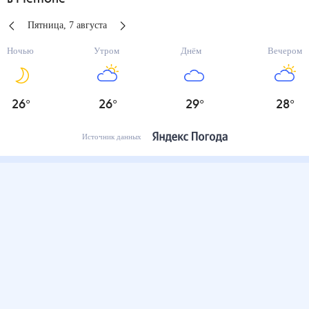
Пятница
,
7
августа
Ночью
Утром
Днём
Вечером
26
°
26
°
29
°
28
°
Источник данных