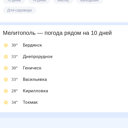
10 дней
14 дней
Месяц
Выходные
Для садовода
Мелитополь
— погода рядом
на 10 дней
30
°
Бердянск
33
°
Днепрорудное
30
°
Геническ
33
°
Васильевка
28
°
Кирилловка
34
°
Токмак