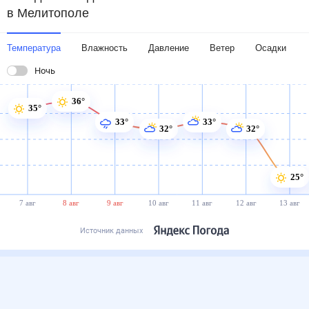
в Мелитополе
Температура
Влажность
Давление
Ветер
Осадки
Ночь
36°
35°
33°
33°
32°
32°
25°
7 авг
8 авг
9 авг
10 авг
11 авг
12 авг
13 авг
Источник данных