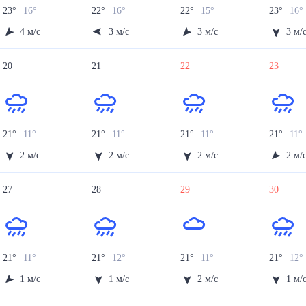
23
°
16
°
22
°
16
°
22
°
15
°
23
°
16
°
4
м/с
3
м/с
3
м/с
3
м/
20
21
22
23
21
°
11
°
21
°
11
°
21
°
11
°
21
°
11
°
2
м/с
2
м/с
2
м/с
2
м/
27
28
29
30
21
°
11
°
21
°
12
°
21
°
11
°
21
°
12
°
1
м/с
1
м/с
2
м/с
1
м/