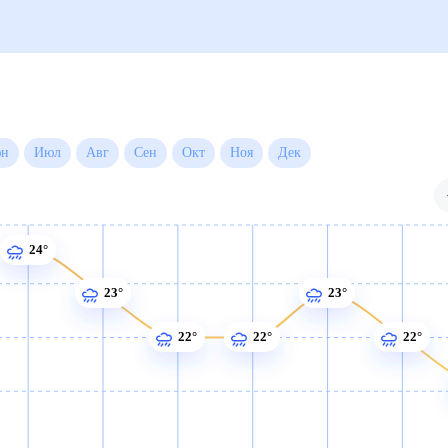
Июн
Июл
Авг
Сен
Окт
Ноя
Дек
24°
23°
23°
22°
22°
22°