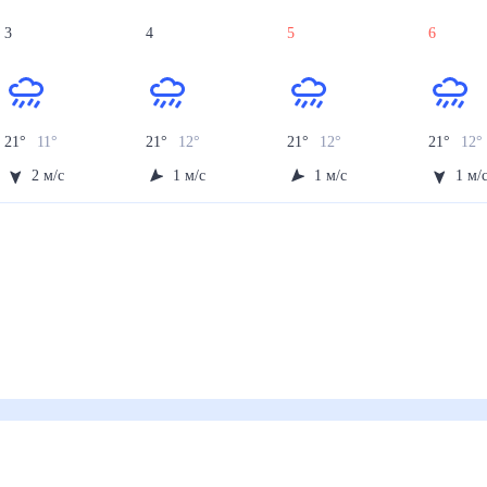
3
4
5
6
21
°
11
°
21
°
12
°
21
°
12
°
21
°
12
°
2
м/с
1
м/с
1
м/с
1
м/