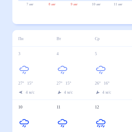
7 авг
8 авг
9 авг
10 авг
11 авг
Пн
Вт
Ср
3
4
5
27
°
15
°
27
°
15
°
26
°
16
°
4
м/с
4
м/с
4
м/с
10
11
12