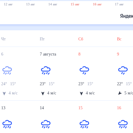
12 авг
13 авг
14 авг
15 авг
16 авг
17 авг
Чт
Пт
Сб
Вс
6
7
августа
8
9
24
°
15
°
23
°
15
°
23
°
15
°
22
°
15
°
4
м/с
4
м/с
4
м/с
5
м/
13
14
15
16