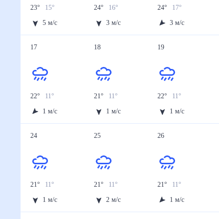
23
°
15
°
24
°
16
°
24
°
17
°
5
м/с
3
м/с
3
м/с
17
18
19
22
°
11
°
21
°
11
°
22
°
11
°
1
м/с
1
м/с
1
м/с
24
25
26
21
°
11
°
21
°
11
°
21
°
11
°
1
м/с
2
м/с
1
м/с