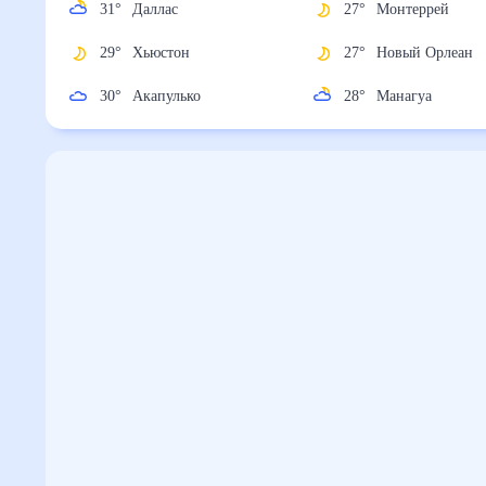
31
°
Даллас
27
°
Монтеррей
29
°
Хьюстон
27
°
Новый Орле
30
°
Акапулько
28
°
Манагуа