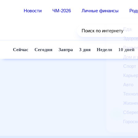
Новости
ЧМ-2026
Личные финансы
Ро
Еда
Поиск по интернету
Здор
Разв
Сейчас
Сегодня
Завтра
3 дня
Неделя
10 д
Дом 
Спор
Карь
Авто
Техн
Жизн
Сбер
Горо