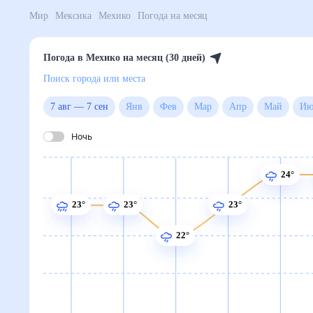
Мир
Мексика
Мехико
Погода на месяц
Погода в Мехико на месяц (30 дней)
Поиск города или места
7 авг
—
7 сен
Янв
Фев
Мар
Апр
Май
Ночь
24°
23°
23°
23°
22°