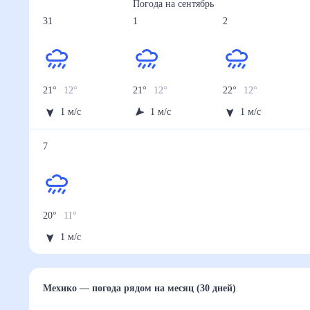
Погода на
сентябрь
31
1
2
21
°
12
°
21
°
12
°
22
°
12
°
1
м/с
1
м/с
1
м/с
7
20
°
11
°
1
м/с
Мехико
— погода рядом
на месяц (30 дней)