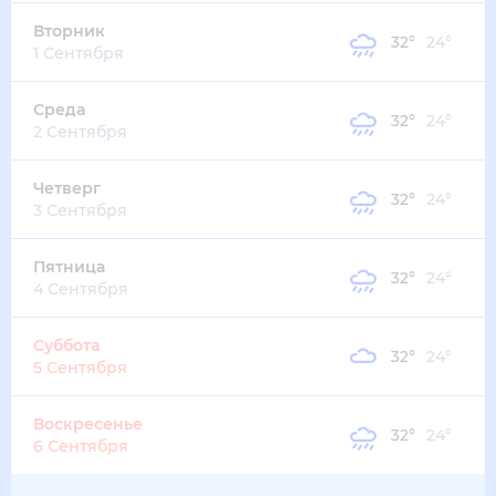
33
°
26
°
3
м/с
пятница
14 августа