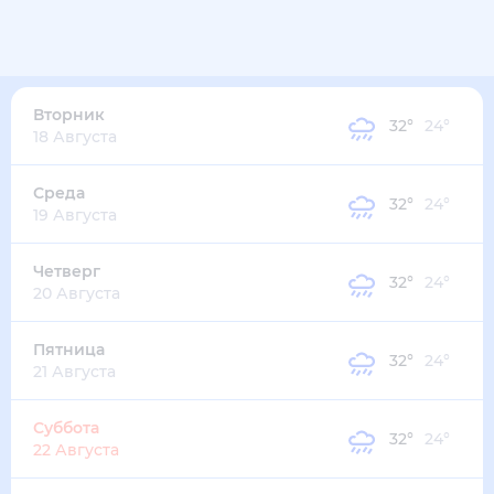
33
°
27
°
3
м/с
вторник
11 августа