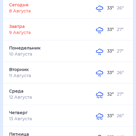
33
°
26
°
3
м/с
завтра
9 августа