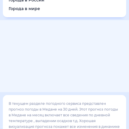
33
°
26
°
3
м/с
воскресенье
16 августа