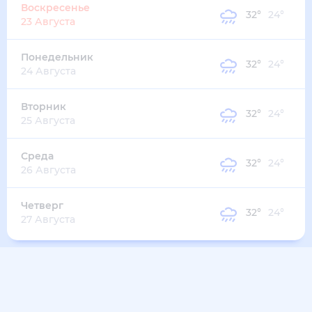
33
°
26
°
3
м/с
среда
12 августа