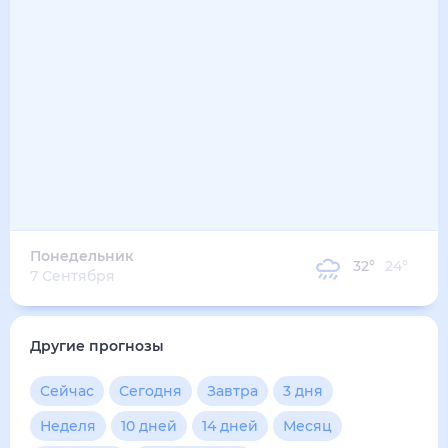
33
°
26
°