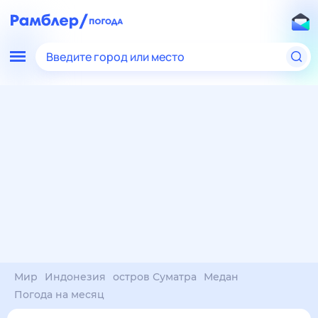
Введите город или место
Мир
Индонезия
остров Суматра
Медан
Погода на месяц
Погода на месяц (30 дней)
в Медане
8 авг
–
8 сен
янв
фев
мар
апр
май
июн
июл
авг
сен
окт
ноя
дек
Ночь
33°
33°
33°
33°
33°