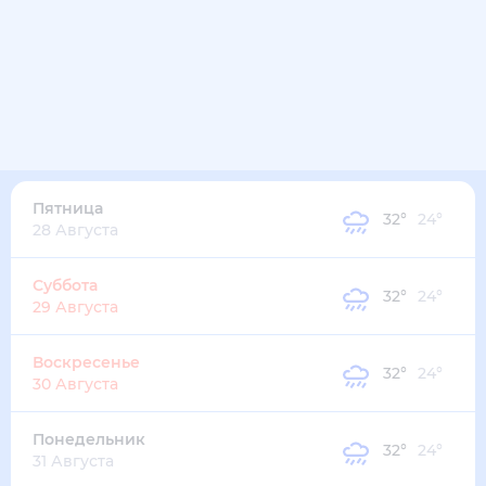
32
°
27
°
2
м/с
четверг
13 августа