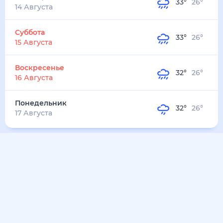
33
°
27
°
3
м/с
понедельник
10 августа