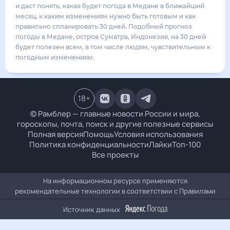
32
°
26
°
3
м/с
понедельник
17 августа