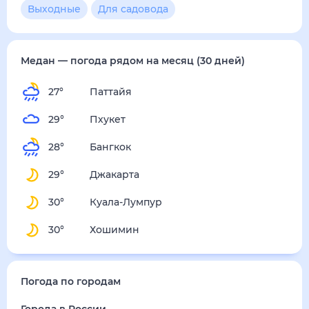
3
м/с
суббота
15 августа