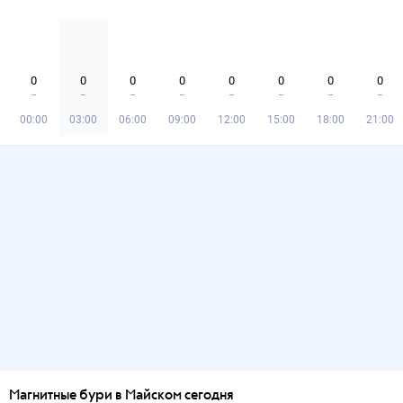
0
0
0
0
0
0
0
0
00:00
03:00
06:00
09:00
12:00
15:00
18:00
21:00
Магнитные бури в Майском сегодня