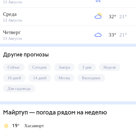
11 Августа
Среда
32
°
21
°
12 Августа
Четверг
33
°
21
°
13 Августа
Другие прогнозы
Сейчас
Сегодня
Завтра
3 дня
Неделя
10 дней
14 дней
Месяц
Выходные
Для садовода
Майртуп
— погода рядом
на неделю
19
°
Хасавюрт