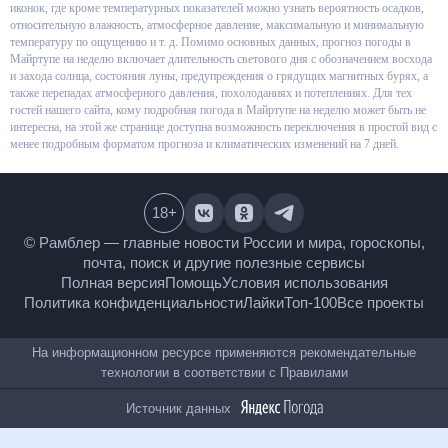
графиков и иконок, где кроме температурных показателей можно узнать
вероятность осадков, относительную влажность, атмосферное давление,
максимальную и минимальную температуру по ощущению и т. д.
Помимо основных данных, прогноз погоды в Майртупе на неделю
включает длительность светового дня с обозначением восхода и захода
солнца, состояния луны, предупреждения о грядущих магнитных бурях, а
также перепадах атмосферного давления, похолоданиях и потеплениях.
Для тех гостей нашего сайта, кому подробная погода в Майртупе на
неделю может быть не интересна, на этой же странице доступна
возможность переключения в простой вид с менее подробным форматом
прогноза и климатических изменений на 7 дней.
18
+
© Рамблер — главные новости России и мира,
гороскопы, почта, поиск и другие полезные сервисы
Полная версия
Помощь
Условия использования
Политика конфиденциальности
Лайки
Топ-100
Все проекты
На информационном ресурсе применяются
рекомендательные технологии в соответствии с
Правилами