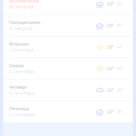
32
°
27
°
3
м/с
среда
12 августа