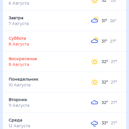
32
°
25
°
3
м/с
завтра
7 августа