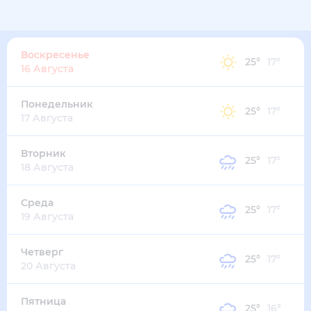
31
°
27
°
4
м/с
воскресенье
9 августа