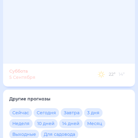
33
°
27
°
3
м/с