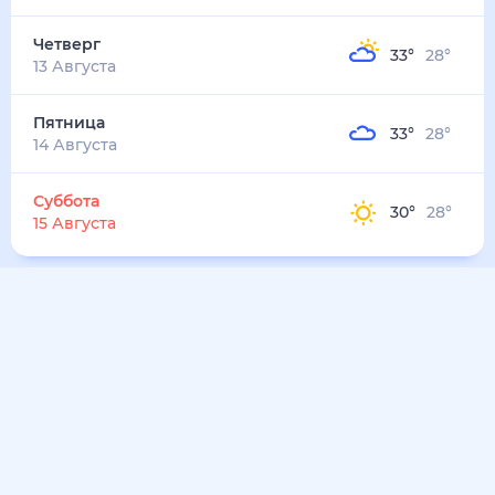
31
°
26
°
4
м/с
суббота
8 августа