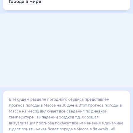
33
°
28
°
3
м/с
пятница
14 августа