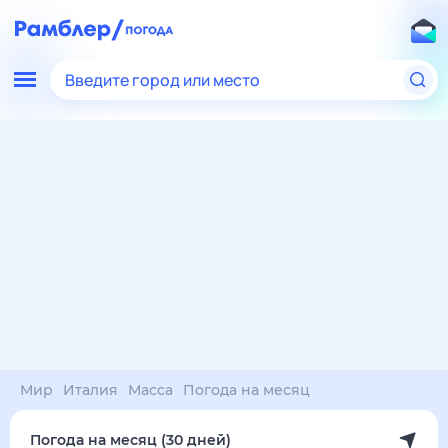
Введите город или место
Мир
Италия
Масса
Погода на месяц
Погода на месяц (30 дней)
в Массе
6 авг
–
6 сен
янв
фев
мар
апр
май
июн
июл
авг
сен
окт
ноя
дек
Ночь
32°
32°
32°
32°
31°
31°