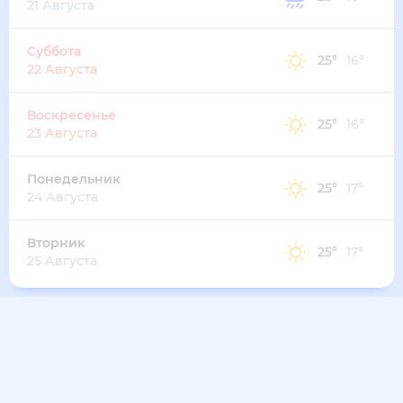
32
°
27
°
3
м/с
понедельник
10 августа