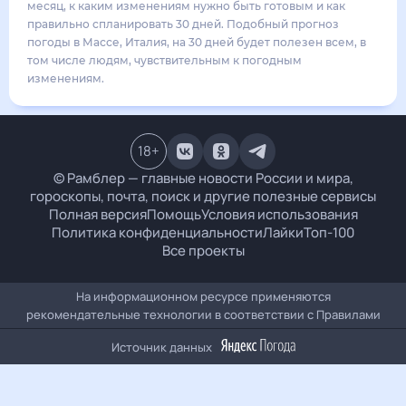
33
°
28
°
3
м/с
суббота
15 августа