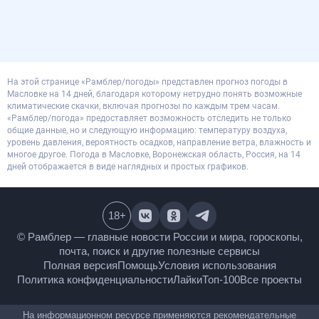
На этой странице «Рамблер/погоды» представлен прогноз погоды в
Масловке на 14 дней, благодаря которому нетрудно понять возможные
климатические скачки, включая прогнозы по каждым трем часам.
«Рамблер/погода» предоставляет возможность отследить не только
общие данные, но и следующую информацию: температуру воздуха,
уровень давления, вероятность осадков, направление ветра, влажность и
многое другое. Погода в Масловке, Воронежская область, Россия, на 14
дней отображается в виде наглядных и простых графиков.
18
+
© Рамблер — главные новости России и мира,
гороскопы, почта, поиск и другие полезные сервисы
Полная версия
Помощь
Условия использования
Политика конфиденциальности
Лайки
Топ-100
Все проекты