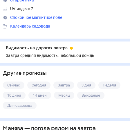
Старая луна
UV-индекс 7
Спокойное магнитное поле
Календарь садовода
Видимость на дорогах завтра
Завтра средняя видимость, небольшой дождь
Другие прогнозы
Сейчас
Сегодня
Завтра
3 дня
Неделя
10 дней
14 дней
Месяц
Выходные
Для садовода
Манява
— погода рядом
на завтра