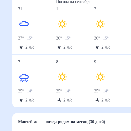
Погода на
сентябрь
31
1
2
27
°
15
°
26
°
15
°
26
°
15
°
2
м/с
2
м/с
2
м/с
7
8
9
25
°
14
°
25
°
14
°
25
°
14
°
2
м/с
2
м/с
2
м/с
Мантейгас
— погода рядом
на месяц (30 дней)