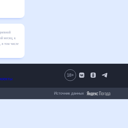
е на месяц
я в
равильно
18
+
Все проекты
Источник данных