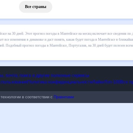
Все страны
 погоды в Мантейгасе на 30 дней. Этот прогноз погоды в Мантейгас
и осадков т.д. Хорошая визуализация прогноза покажет все изменени
 в ближайший месяц, к каким изменениям нужно быть готовым и как п
се, Португалия, на 30 дней будет полезен всем, в том числе людям,
опы, почта, поиск и другие полезные сервисы
 использования
Политика конфиденциальности
Лайки
Топ-100
ые технологии в соответствии с
Правилами