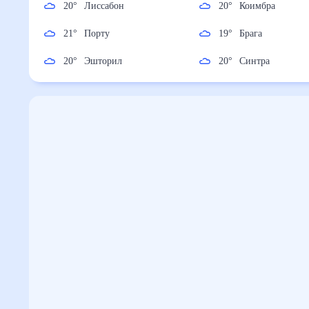
20
°
Лиссабон
20
°
Коимбра
21
°
Порту
19
°
Брага
20
°
Эшторил
20
°
Синтра