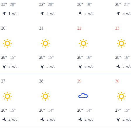
33
°
20
°
32
°
20
°
30
°
19
°
28
°
21
°
1
м/с
2
м/с
2
м/с
3
м/
20
21
22
23
28
°
15
°
28
°
15
°
28
°
16
°
28
°
16
°
2
м/с
2
м/с
2
м/с
2
м/
27
28
29
30
26
°
15
°
26
°
14
°
26
°
14
°
27
°
15
°
2
м/с
2
м/с
2
м/с
2
м/