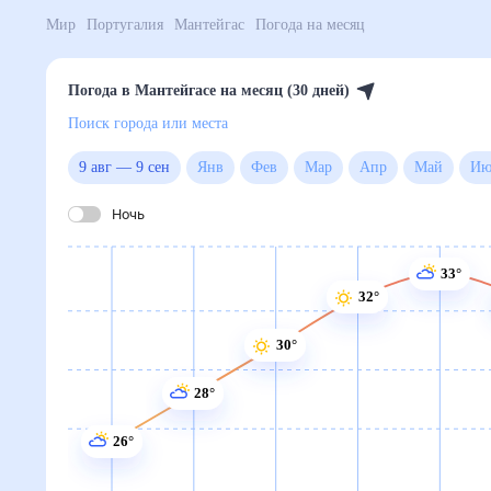
Мир
Португалия
Мантейгас
Погода на месяц
Погода в Мантейгасе на месяц (30 дней)
Поиск города или места
9 авг
—
9 сен
Янв
Фев
Мар
Апр
Май
Ночь
33°
32°
30°
28°
26°