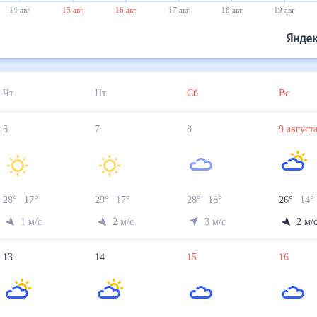
14 авг
15 авг
16 авг
17 авг
18 авг
19 авг
Чт
Пт
Сб
Вс
6
7
8
9
авгус
28
°
17
°
29
°
17
°
28
°
18
°
26
°
14
°
1
м/с
2
м/с
3
м/с
2
м/
13
14
15
16