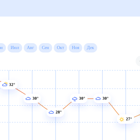
Июн
Июл
Авг
Сен
Окт
Ноя
Дек
32°
30°
30°
30°
28°
27°