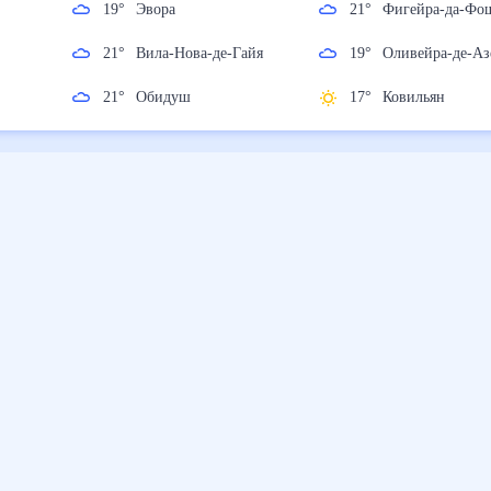
19
°
Эвора
21
°
Фигейра-да
21
°
Вила-Нова-де-Гайя
19
°
Оливейра-де
Аземейш
21
°
Обидуш
17
°
Ковильян