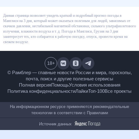
Данная страница позволяет увидеть краткий и подробный прогноз
погоды в Манглиси на 3 дня, который может оказаться полезным для
людей, зависимых от скачков давления, нестабильной магнитной
обстановки, сильного ультрафиолетового излучения, влажности воздуха
и т. д. Погода в Манглиси, Грузия на 3 дня заинтересует тех, кто
собирается в рабочую поездку, отпуск, провести время на свежем
воздухе.
18
+
© Рамблер — главные новости России и мира,
гороскопы, почта, поиск и другие полезные сервисы
Полная версия
Помощь
Условия использования
Политика конфиденциальности
Лайки
Топ-100
Все проекты
На информационном ресурсе применяются
рекомендательные технологии в соответствии с
Правилами
Источник данных