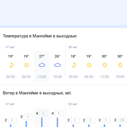
Температура в Мангейме в выходные
07 авг
08 авг
19
°
19
°
27
°
26
°
18
°
19
°
30
°
30
°
00:00
06:00
12:00
18:00
00:00
06:00
12:00
18:00
Ветер в Мангейме в выходные, м/с
07 авг
08 авг
4
4
С
С
3
С
2
2
2
2
2
С
С
С
С
СВ