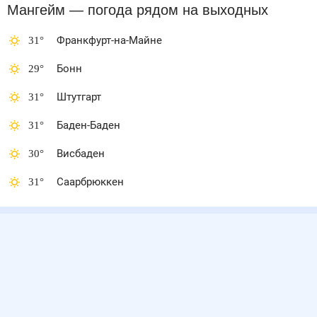
Мангейм
— погода рядом
на выходных
31
°
Франкфурт-на-Майне
29
°
Бонн
31
°
Штутгарт
31
°
Баден-Баден
30
°
Висбаден
31
°
Саарбрюккен