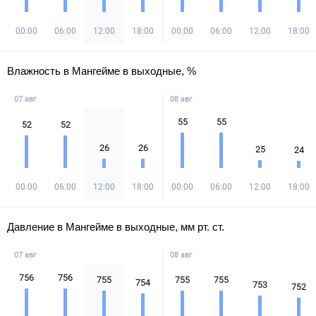
00:00
06:00
12:00
18:00
00:00
06:00
12:00
18:00
Влажность в Мангейме в выходные, %
07 авг
08 авг
55
55
52
52
26
26
25
24
00:00
06:00
12:00
18:00
00:00
06:00
12:00
18:00
Давление в Мангейме в выходные, мм рт. ст.
07 авг
08 авг
756
756
755
755
755
754
753
752