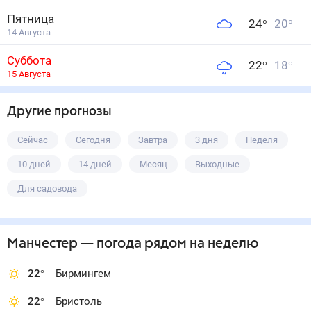
Пятница
24
°
20
°
14 Августа
Суббота
22
°
18
°
15 Августа
Другие прогнозы
Сейчас
Сегодня
Завтра
3 дня
Неделя
10 дней
14 дней
Месяц
Выходные
Для садовода
Манчестер
— погода рядом
на неделю
22
°
Бирмингем
22
°
Бристоль