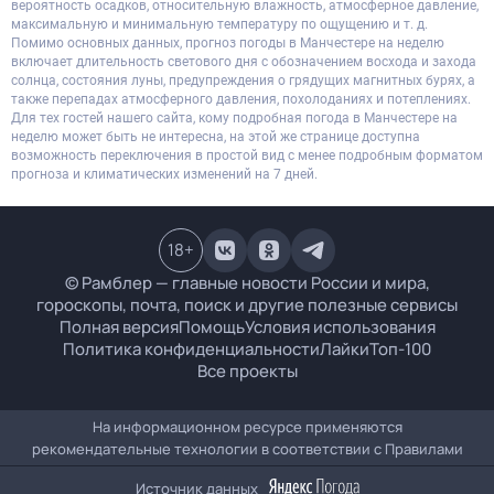
вероятность осадков, относительную влажность, атмосферное давление,
максимальную и минимальную температуру по ощущению и т. д.
Помимо основных данных, прогноз погоды в Манчестере на неделю
включает длительность светового дня с обозначением восхода и захода
солнца, состояния луны, предупреждения о грядущих магнитных бурях, а
также перепадах атмосферного давления, похолоданиях и потеплениях.
Для тех гостей нашего сайта, кому подробная погода в Манчестере на
неделю может быть не интересна, на этой же странице доступна
возможность переключения в простой вид с менее подробным форматом
прогноза и климатических изменений на 7 дней.
18
+
© Рамблер — главные новости России и мира,
гороскопы, почта, поиск и другие полезные сервисы
Полная версия
Помощь
Условия использования
Политика конфиденциальности
Лайки
Топ-100
Все проекты
На информационном ресурсе применяются
рекомендательные технологии в соответствии с
Правилами
Источник данных